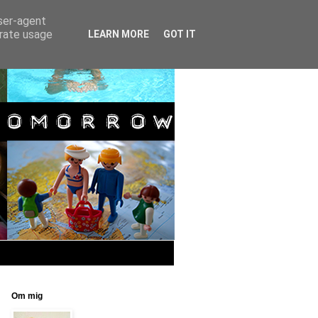
user-agent
erate usage
LEARN MORE
GOT IT
Om mig