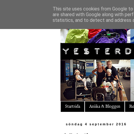
This site uses cookies from Google to d
are shared with Google along with perf
statistics, and to detect and address 
Startsida
Aniika & Bloggen
Re
söndag 4 september 2016