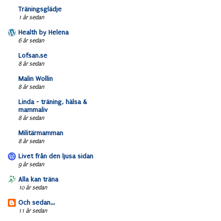
Träningsglädje
1 år sedan
Health by Helena
6 år sedan
Lofsan.se
8 år sedan
Malin Wollin
8 år sedan
Linda - träning, hälsa &
mammaliv
8 år sedan
Militärmamman
8 år sedan
Livet från den ljusa sidan
9 år sedan
Alla kan träna
10 år sedan
Och sedan...
11 år sedan