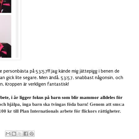
te personbästa på 53:57!!! Jag kände mig jättepigg i benen de
an gick lite segare. Men ändå. 53:57, snabbast någonsin, och
rn. Kroppen är verkligen fantastisk!
bete, i år ligger fokus på barn som blir mammor alldeles för
g och hjälpa, inga barn ska tvingas föda barn!
Genom att sms:a
 kr till Plan Internationals arbete för flickors rättigheter.