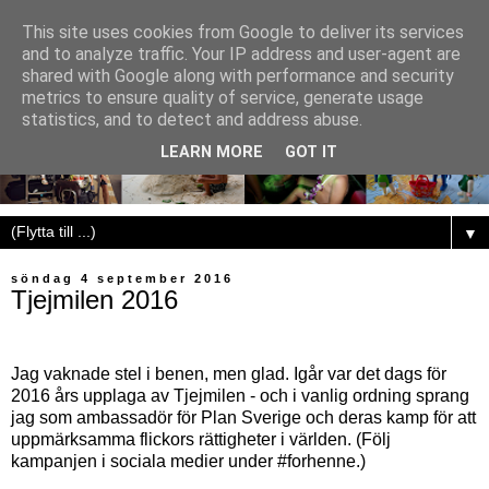
This site uses cookies from Google to deliver its services
and to analyze traffic. Your IP address and user-agent are
shared with Google along with performance and security
metrics to ensure quality of service, generate usage
statistics, and to detect and address abuse.
LEARN MORE
GOT IT
▼
söndag 4 september 2016
Tjejmilen 2016
Jag vaknade stel i benen, men glad. Igår var det dags för
2016 års upplaga av Tjejmilen - och i vanlig ordning sprang
jag som ambassadör för Plan Sverige och deras kamp för att
uppmärksamma flickors rättigheter i världen. (Följ
kampanjen i sociala medier under #forhenne.)