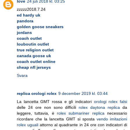
love
24 juli 2018 kl. 03:25
zzzzz2018.7.24
ed hardy uk
pandora
golden goose sneakers
jordans
coach outlet
louboutin outlet
true religion outlet
canada goose uk
coach outlet online
cheap nfl jerseys
Svara
replica orologi rolex
9 december 2019 kl. 03:44
La lancetta GMT rossa e gli indicatori
orologi rolex falsi
delle 24 ore non sono difficili
rolex daytona replica
da
leggere, tuttavia, è
rolex submariner replica
necessario
ricordare che la lancetta GMT si sposta
vendo imitazioni
rolex uguali
attorno al quadrante in 24 ore con indicatori di