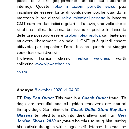
passo di 2 ore (leggermente annotati sul quadrante
interno). Questo
rolex imitazioni perfette swiss
può
inizialmente essere fonte di confusione poiché quando si
mostrano le ore dispari
rolex imitazioni perfette
la lancetta
GMT sarà tra due indici regolari ... Tuttavia, una volta che ci
si abitua, allora funziona benissimo e poiché le lancette
delle ore possono essere
orologi rolex replica
cambiate per
muoversi liberamente da sole, il GMT può quindi essere
utilizzato per impostare l'ora di casa quando si viaggia
verso fusi orari diversi.
High-end fashion classic
replica watches
, worth
collecting.
www.vipwatches.co
Svara
Anonym
8 oktober 2020 kl. 04:36
ET.
Ray Ban Outlet
This man is a
Coach Outlet
fraud. Th
dogs are beautiful and all golden retrievers are natural
therapy dogs. Sometimes he
Coach Outlet Store
Ray Ban
Glasses
tempted to walk into dark alleys and hurt
New
Jordan Shoes 2020
anyone who tries to mug him, sating
his sadistic thoughts with staged self defense. Instead, he