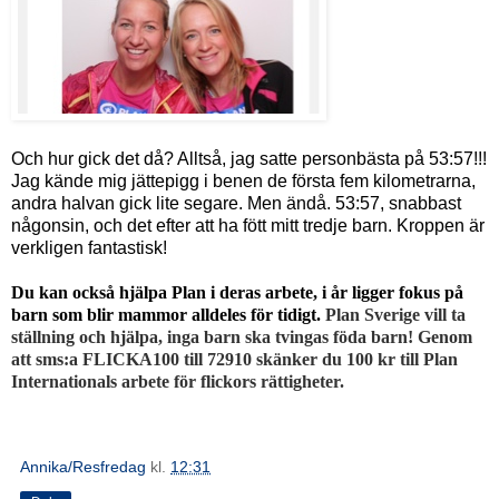
Och hur gick det då? Alltså, jag satte personbästa på 53:57!!!
Jag kände mig jättepigg i benen de första fem kilometrarna,
andra halvan gick lite segare. Men ändå. 53:57, snabbast
någonsin, och det efter att ha fött mitt tredje barn. Kroppen är
verkligen fantastisk!
Du kan också hjälpa Plan i deras arbete, i år ligger fokus på
barn som blir mammor alldeles för tidigt.
Plan Sverige vill ta
ställning och hjälpa, inga barn ska tvingas föda barn!
Genom
att sms:a FLICKA100 till 72910 skänker du 100 kr till Plan
Internationals arbete för flickors rättigheter.
Annika/Resfredag
kl.
12:31