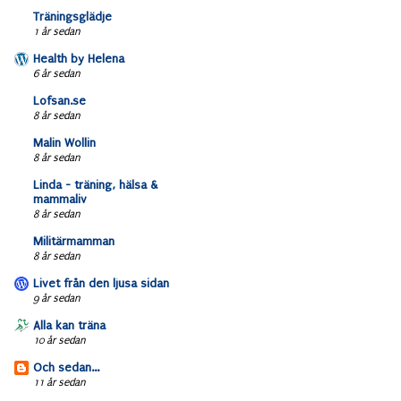
Träningsglädje
1 år sedan
Health by Helena
6 år sedan
Lofsan.se
8 år sedan
Malin Wollin
8 år sedan
Linda - träning, hälsa &
mammaliv
8 år sedan
Militärmamman
8 år sedan
Livet från den ljusa sidan
9 år sedan
Alla kan träna
10 år sedan
Och sedan...
11 år sedan