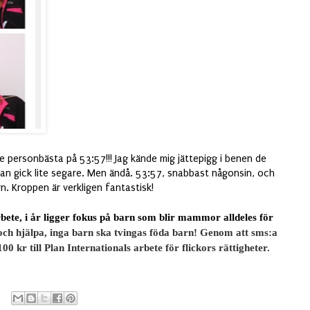
te personbästa på 53:57!!! Jag kände mig jättepigg i benen de
an gick lite segare. Men ändå. 53:57, snabbast någonsin, och
rn. Kroppen är verkligen fantastisk!
bete, i år ligger fokus på barn som blir mammor alldeles för
g och hjälpa, inga barn ska tvingas föda barn!
Genom att sms:a
 kr till Plan Internationals arbete för flickors rättigheter.