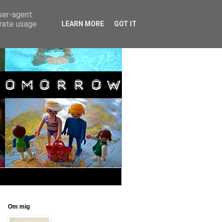
user-agent
erate usage
LEARN MORE
GOT IT
Om mig