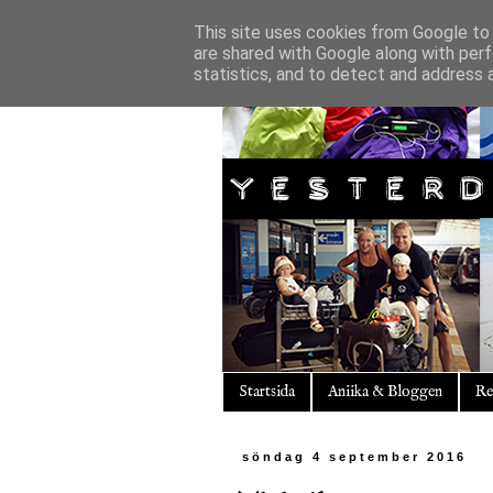
This site uses cookies from Google to d
are shared with Google along with perf
statistics, and to detect and address 
Startsida
Aniika & Bloggen
Re
söndag 4 september 2016