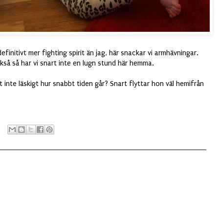
finitivt mer fighting spirit än jag, här snackar vi armhävningar.
så så har vi snart inte en lugn stund här hemma.
t inte läskigt hur snabbt tiden går? Snart flyttar hon väl hemifrån