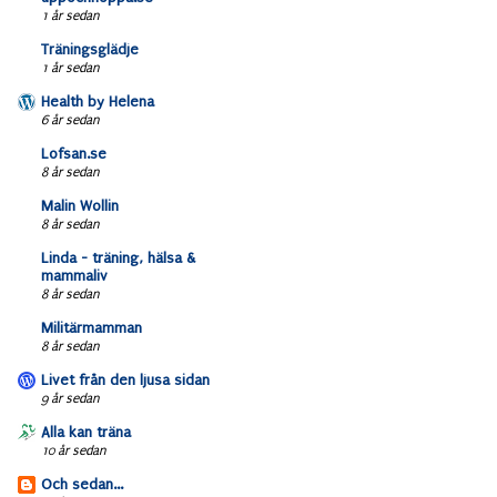
1 år sedan
Träningsglädje
1 år sedan
Health by Helena
6 år sedan
Lofsan.se
8 år sedan
Malin Wollin
8 år sedan
Linda - träning, hälsa &
mammaliv
8 år sedan
Militärmamman
8 år sedan
Livet från den ljusa sidan
9 år sedan
Alla kan träna
10 år sedan
Och sedan...