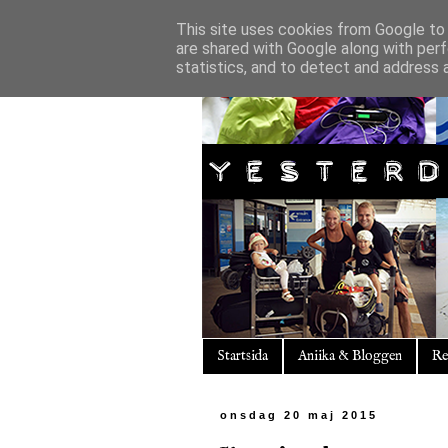
This site uses cookies from Google to d
are shared with Google along with perf
statistics, and to detect and address 
Startsida
Aniika & Bloggen
Re
onsdag 20 maj 2015