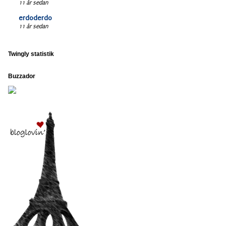
11 år sedan
erdoderdo
11 år sedan
Twingly statistik
Buzzador