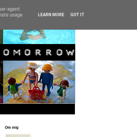
user-agent
erate usage
LEARN MORE
GOT IT
Om mig