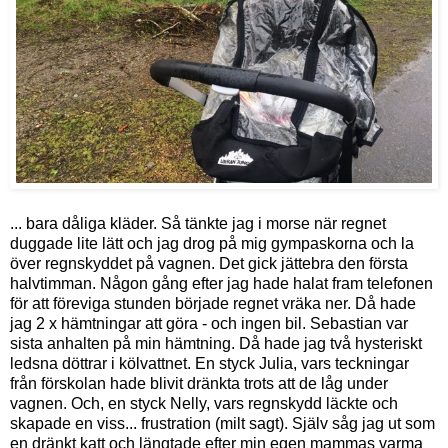
... bara dåliga kläder. Så tänkte jag i morse när regnet
duggade lite lätt och jag drog på mig gympaskorna och la
över regnskyddet på vagnen. Det gick jättebra den första
halvtimman. Någon gång efter jag hade halat fram telefonen
för att föreviga stunden började regnet vräka ner. Då hade
jag 2 x hämtningar att göra - och ingen bil. Sebastian var
sista anhalten på min hämtning. Då hade jag två hysteriskt
ledsna döttrar i kölvattnet. En styck Julia, vars teckningar
från förskolan hade blivit dränkta trots att de låg under
vagnen. Och, en styck Nelly, vars regnskydd läckte och
skapade en viss... frustration (milt sagt). Själv såg jag ut som
en dränkt katt och längtade efter min egen mammas varma