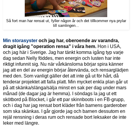
Så fort man har rensat ut, fyller någon år och det tillkommer nya prylar
till samlingen...
Min storasyster
och jag har, oberoende av varandra,
dragit igång "operation rensa" i våra hem.
Hon i USA,
och jag här i Sverige. Jag har tänkt komma igång typ varje
dag sedan Nelly föddes, men energin och lusten har inte
riktigt infunnit sig. Nu när vårkänslorna börjar spira känner
jag att en del av energin börjar återvända, och rensarglädjen
med den. Som vanligt gäller det att inte gå ut för hårt, då
tenderar projektet att falla platt. Min mycket enkla plan går ut
på att skänka/slänga/sälja minst en sak per dag under mars
månad (de dagar jag är hemma). I söndags la jag ut ett
skötbord på Blocket, i går ett par skinnboots i en FB-grupp,
och i dag har jag rensat bort kläder från barnens garderober
som ska skänkas. I går gjorde jag och barnen dessutom en
rejäl rensning i deras rum och rensade bort leksaker de inte
leker med längre.