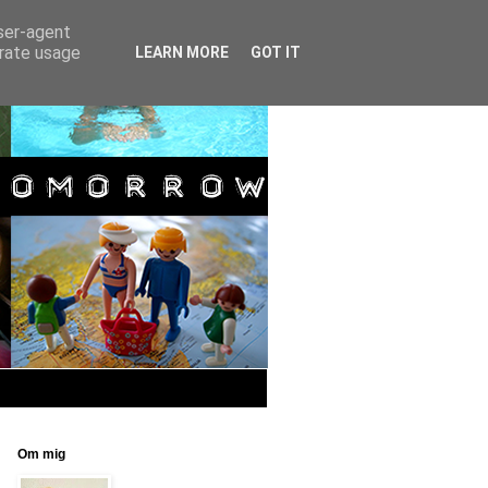
user-agent
erate usage
LEARN MORE
GOT IT
Om mig