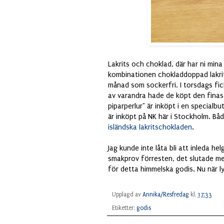
Lakrits och choklad, där har ni min
kombinationen chokladdoppad lakrits,
månad som sockerfri. I torsdags fic
av varandra hade de köpt den finast
piparperlur" är inköpt i en specialb
är inköpt på NK här i Stockholm. Båd
isländska lakritschokladen
.
Jag kunde inte låta bli att inleda 
smakprov förresten, det slutade med
för detta himmelska godis. Nu när lyxg
Upplagd av
Annika/Resfredag
kl.
17:33
Etiketter:
godis