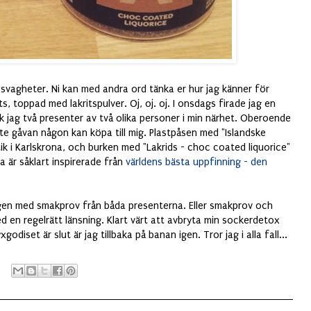
a svagheter. Ni kan med andra ord tänka er hur jag känner för
 toppad med lakritspulver. Oj, oj. oj. I onsdags firade jag en
k jag två presenter av två olika personer i min närhet. Oberoende
e gåvan någon kan köpa till mig. Plastpåsen med "Islandske
utik i Karlskrona, och burken med "Lakrids - choc coated liquorice"
a är såklart inspirerade från
världens bästa uppfinning - den
helgen med smakprov från båda presenterna. Eller smakprov och
 en regelrätt länsning. Klart värt att avbryta min sockerdetox
odiset är slut är jag tillbaka på banan igen. Tror jag i alla fall...