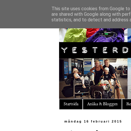
This site uses cookies from Google to d
are shared with Google along with perf
statistics, and to detect and address 
Startsida
Aniika & Bloggen
Re
måndag 16 februari 2015