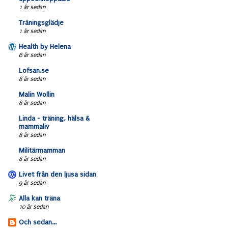
1 år sedan
Träningsglädje
1 år sedan
Health by Helena
6 år sedan
Lofsan.se
8 år sedan
Malin Wollin
8 år sedan
Linda - träning, hälsa &
mammaliv
8 år sedan
Militärmamman
8 år sedan
Livet från den ljusa sidan
9 år sedan
Alla kan träna
10 år sedan
Och sedan...