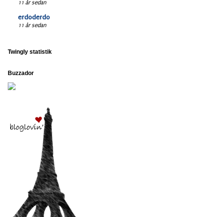
11 år sedan
erdoderdo
11 år sedan
Twingly statistik
Buzzador