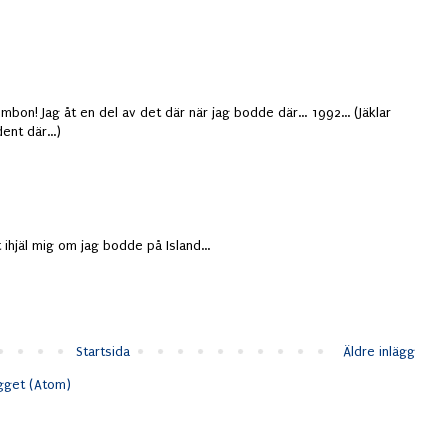
mbon! Jag åt en del av det där när jag bodde där... 1992... (Jäklar
ent där...)
 ihjäl mig om jag bodde på Island...
Startsida
Äldre inlägg
ägget (Atom)