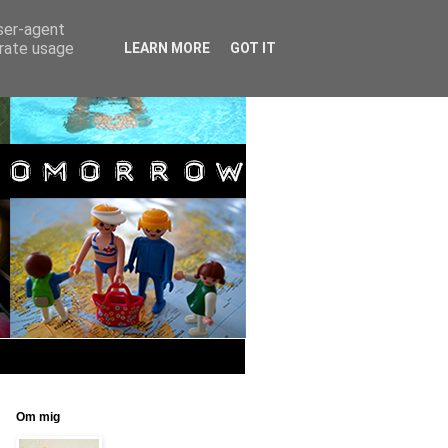
user-agent
erate usage
LEARN MORE
GOT IT
Om mig