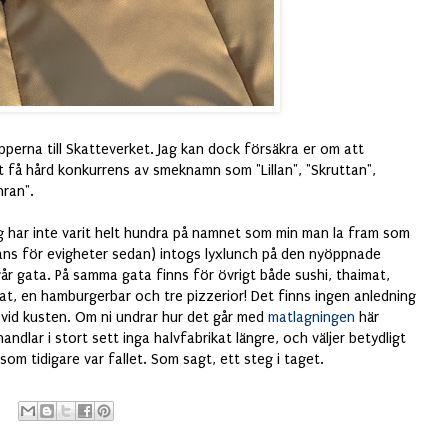
pperna till Skatteverket. Jag kan dock försäkra er om att
tt få hård konkurrens av smeknamn som "Lillan", "Skruttan",
hran".
ag har inte varit helt hundra på namnet som min man la fram som
mans för evigheter sedan) intogs lyxlunch på den nyöppnade
vår gata. På samma gata finns för övrigt både sushi, thaimat,
at, en hamburgerbar och tre pizzerior! Det finns ingen anledning
e vid kusten. Om ni undrar hur det går med
matlagningen
här
ndlar i stort sett inga halvfabrikat längre, och väljer betydligt
som tidigare var fallet. Som sagt, ett steg i taget.