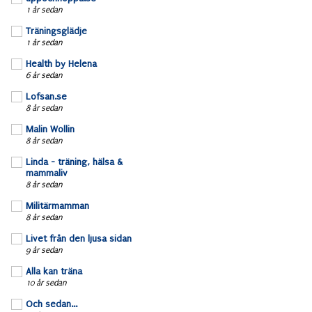
1 år sedan
Träningsglädje
1 år sedan
Health by Helena
6 år sedan
Lofsan.se
8 år sedan
Malin Wollin
8 år sedan
Linda - träning, hälsa &
mammaliv
8 år sedan
Militärmamman
8 år sedan
Livet från den ljusa sidan
9 år sedan
Alla kan träna
10 år sedan
Och sedan...