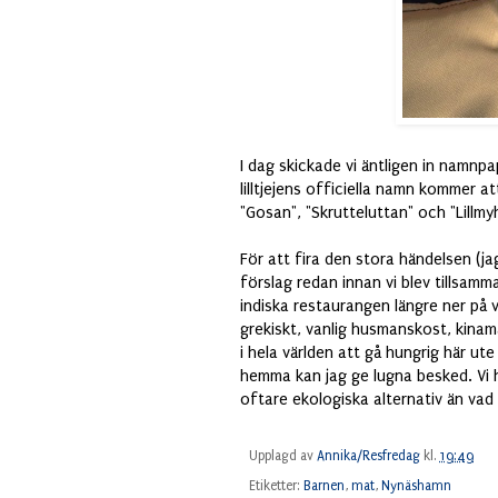
I dag skickade vi äntligen in namnpa
lilltjejens officiella namn kommer a
"Gosan", "Skrutteluttan" och "Lillmy
För att fira den stora händelsen (j
förslag redan innan vi blev tillsam
indiska restaurangen längre ner på 
grekiskt, vanlig husmanskost, kinam
i hela världen att gå hungrig här ut
hemma kan jag ge lugna besked. Vi ha
oftare ekologiska alternativ än vad 
Upplagd av
Annika/Resfredag
kl.
19:49
Etiketter:
Barnen
,
mat
,
Nynäshamn