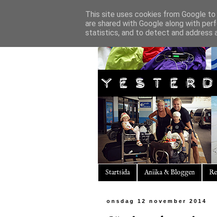
This site uses cookies from Google to d
are shared with Google along with perf
statistics, and to detect and address 
Startsida
Aniika & Bloggen
Re
onsdag 12 november 2014