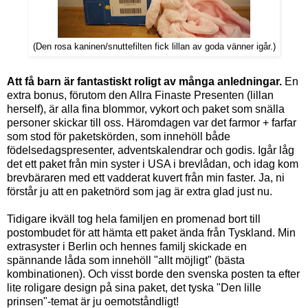
(Den rosa kaninen/snuttefilten fick lillan av goda vänner igår.)
Att få barn är fantastiskt roligt av många anledningar.
En
extra bonus, förutom den Allra Finaste Presenten (lillan
herself), är alla fina blommor, vykort och paket som snälla
personer skickar till oss. Häromdagen var det farmor + farfar
som stod för paketskörden, som innehöll både
födelsedagspresenter, adventskalendrar och godis. Igår låg
det ett paket från min syster i USA i brevlådan, och idag kom
brevbäraren med ett vadderat kuvert från min faster. Ja, ni
förstår ju att en paketnörd som jag är extra glad just nu.
Tidigare ikväll tog hela familjen en promenad bort till
postombudet för att hämta ett paket ända från Tyskland. Min
extrasyster i Berlin och hennes familj skickade en
spännande låda som innehöll "allt möjligt" (bästa
kombinationen). Och visst borde den svenska posten ta efter
lite roligare design på sina paket, det tyska "Den lille
prinsen"-temat är ju oemotståndligt!