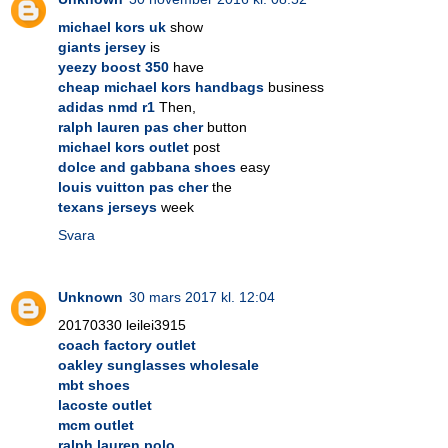
michael kors uk
show
giants jersey
is
yeezy boost 350
have
cheap michael kors handbags
business
adidas nmd r1
Then,
ralph lauren pas cher
button
michael kors outlet
post
dolce and gabbana shoes
easy
louis vuitton pas cher
the
texans jerseys
week
Svara
Unknown
30 mars 2017 kl. 12:04
20170330 leilei3915
coach factory outlet
oakley sunglasses wholesale
mbt shoes
lacoste outlet
mcm outlet
ralph lauren polo