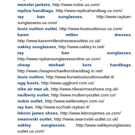
moncler jackets
, http://www.nobis.us.com/
replica handbags
, http://www.replicahandbag.us.com/
ray ban sunglasses
, http://www.rayban-
sunglassess.us.com/
louis vuitton outlet
, http://www.louisvuittonus.us.com/
karen millen dresses
,
http://www.karenmillendressesoutlets.co.uk/
oakley sunglasses
, http://www.oakley.in.net/
ray ban sunglasses
,
http://www.raybansunglassesonline.us.com/
cheap michael kors handbags
,
http://www.cheapmichaelkorshandbag.in.net/
louis vuitton
, http://www.borselouisvuittonoutlet.it/
ugg boots
, http://www.uggboot.com.co/
nike air max uk
, http://www.nikeairmaxshoes.org.uk/
mulberry outlet
, http://www.mulberryoutlet.com.co/
nobis outlet
, http://www.wellensteyn.com.co/
ray ban
, http://www.occhiali-rayban.it/
lebron james shoes
, http://www.lebronjames.us.com/
swarovski outlet
, http://www.swarovski-outlet.co.uk/
oakley sunglasses
, http://www.oakleysunglasses-
outlet.us.com/