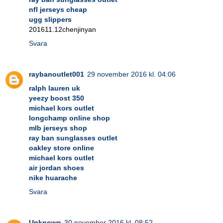
nfl jerseys cheap
ugg slippers
201611.12chenjinyan
Svara
raybanoutlet001
29 november 2016 kl. 04:06
ralph lauren uk
yeezy boost 350
michael kors outlet
longchamp online shop
mlb jerseys shop
ray ban sunglasses outlet
oakley store online
michael kors outlet
air jordan shoes
nike huarache
Svara
Unknown
30 november 2016 kl. 08:52