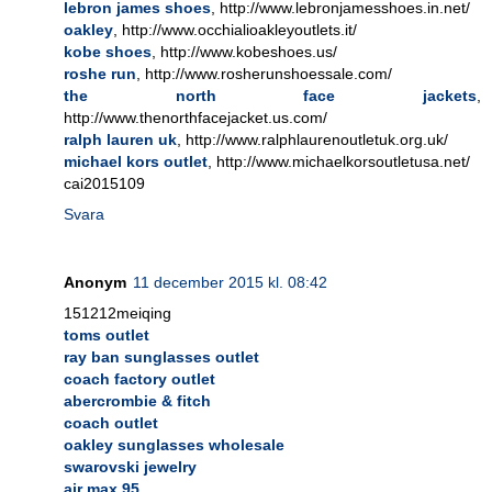
lebron james shoes
, http://www.lebronjamesshoes.in.net/
oakley
, http://www.occhialioakleyoutlets.it/
kobe shoes
, http://www.kobeshoes.us/
roshe run
, http://www.rosherunshoessale.com/
the north face jackets
,
http://www.thenorthfacejacket.us.com/
ralph lauren uk
, http://www.ralphlaurenoutletuk.org.uk/
michael kors outlet
, http://www.michaelkorsoutletusa.net/
cai2015109
Svara
Anonym
11 december 2015 kl. 08:42
151212meiqing
toms outlet
ray ban sunglasses outlet
coach factory outlet
abercrombie & fitch
coach outlet
oakley sunglasses wholesale
swarovski jewelry
air max 95