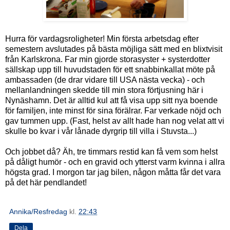
Hurra för vardagsroligheter! Min första arbetsdag efter
semestern avslutades på bästa möjliga sätt med en blixtvisit
från Karlskrona. Far min gjorde storasyster + systerdotter
sällskap upp till huvudstaden för ett snabbinkallat möte på
ambassaden (de drar vidare till USA nästa vecka) - och
mellanlandningen skedde till min stora förtjusning här i
Nynäshamn. Det är alltid kul att få visa upp sitt nya boende
för familjen, inte minst för sina förälrar. Far verkade nöjd och
gav tummen upp. (Fast, helst av allt hade han nog velat att vi
skulle bo kvar i vår lånade dyrgrip till villa i Stuvsta...)
Och jobbet då? Äh, tre timmars restid kan få vem som helst
på dåligt humör - och en gravid och ytterst varm kvinna i allra
högsta grad. I morgon tar jag bilen, någon måtta får det vara
på det här pendlandet!
Annika/Resfredag
kl.
22:43
Dela