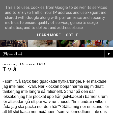
This site uses cookies from Google to deliver its services
and to analyze traffic. Your IP address and user-agent are
shared with Google along with performance and security
metrics to ensure quality of service, generate usage
statistics, and to detect and address abuse.
LEARN MORE
GOT IT
▼
torsdag 20 mars 2014
T-v-å
- som i två styck färdigpackade flyttkartonger. Fler mäktade
jag inte med i kväll. När klockan börjar närma sig midnatt
tänker jag inte längre så rationellt. Stirrar på den där
leksaken jag har plockat upp från golvkaoset i barnens rum,
för att sedan gå ett par varv runt huset: "hm, undrar i vilken
låda jag ska packa ner den här"? Sätta mig ner en stund, för
att till slut kasta ner mojängen (som vi förmodligen inte ens