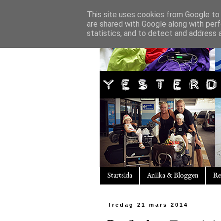
This site uses cookies from Google to d
are shared with Google along with perf
statistics, and to detect and address 
Startsida
Aniika & Bloggen
Re
fredag 21 mars 2014