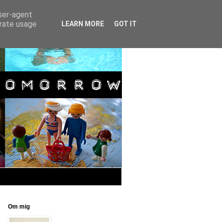
user-agent
erate usage
LEARN MORE
GOT IT
Om mig