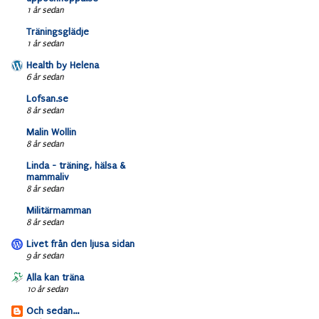
1 år sedan
Träningsglädje
1 år sedan
Health by Helena
6 år sedan
Lofsan.se
8 år sedan
Malin Wollin
8 år sedan
Linda - träning, hälsa &
mammaliv
8 år sedan
Militärmamman
8 år sedan
Livet från den ljusa sidan
9 år sedan
Alla kan träna
10 år sedan
Och sedan...