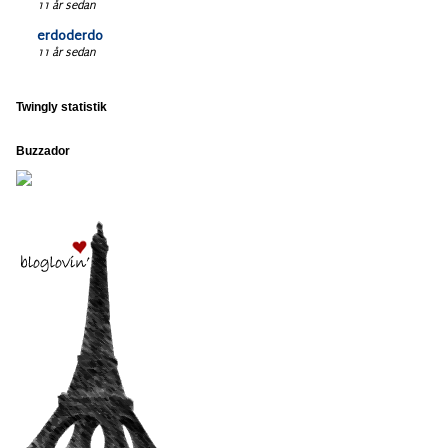
11 år sedan
erdoderdo
11 år sedan
Twingly statistik
Buzzador