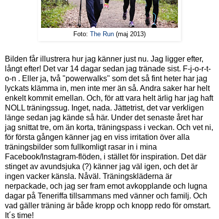
Foto:
The Run
(maj 2013)
Bilden får illustrera hur jag känner just nu. Jag ligger efter,
långt efter! Det var 14 dagar sedan jag tränade sist. F-j-o-r-t-
o-n . Eller ja, två "powerwalks" som det så fint heter har jag
lyckats klämma in, men inte mer än så. Andra saker har helt
enkelt kommit emellan. Och, för att vara helt ärlig har jag haft
NOLL träningssug. Inget, nada. Jättetrist, det var verkligen
länge sedan jag kände så här. Under det senaste året har
jag snittat tre, om än korta, träningspass i veckan. Och vet ni,
för första gången känner jag en viss irritation över alla
träningsbilder som fullkomligt rasar in i mina
Facebook/Instagram-flöden, i stället för inspiration. Det där
stinget av avundsjuka (?) känner jag väl igen, och det är
ingen vacker känsla. Nåväl. Träningskläderna är
nerpackade, och jag ser fram emot avkopplande och lugna
dagar på Teneriffa tillsammans med vänner och familj. Och
vad gäller träning är både kropp och knopp redo för omstart.
It´s time!