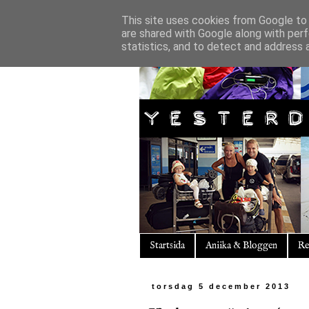
This site uses cookies from Google to d
are shared with Google along with perf
statistics, and to detect and address 
Startsida
Aniika & Bloggen
Re
torsdag 5 december 2013