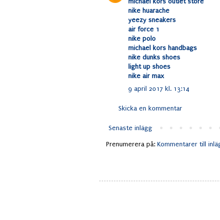
michael kors outlet store
nike huarache
yeezy sneakers
air force 1
nike polo
michael kors handbags
nike dunks shoes
light up shoes
nike air max
9 april 2017 kl. 13:14
Skicka en kommentar
Senaste inlägg
Prenumerera på:
Kommentarer till inl