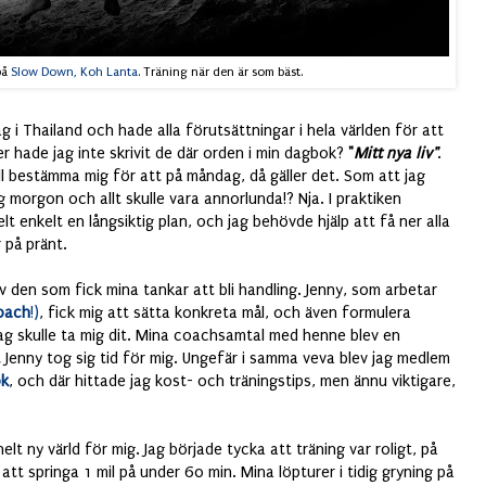
på
Slow Down, Koh Lanta
. Träning när den är som bäst.
g i Thailand och hade alla förutsättningar i hela världen för att
er hade jag inte skrivit de där orden i min dagbok?
"
Mitt nya liv"
.
ll bestämma mig för att på måndag, då gäller det. Som att jag
g morgon och allt skulle vara annorlunda!? Nja. I praktiken
lt enkelt en långsiktig plan, och jag behövde hjälp att få ner alla
 på pränt.
v den som fick mina tankar att bli handling. Jenny, som arbetar
oach
!)
, fick mig att sätta konkreta mål, och även formulera
ag skulle ta mig dit. Mina coachsamtal med henne blev en
 Jenny tog sig tid för mig. Ungefär i samma veva blev jag medlem
ok
, och där hittade jag kost- och träningstips, men ännu viktigare,
t ny värld för mig. Jag började tycka att träning var roligt, på
 att springa 1 mil på under 60 min. Mina löpturer i tidig gryning på