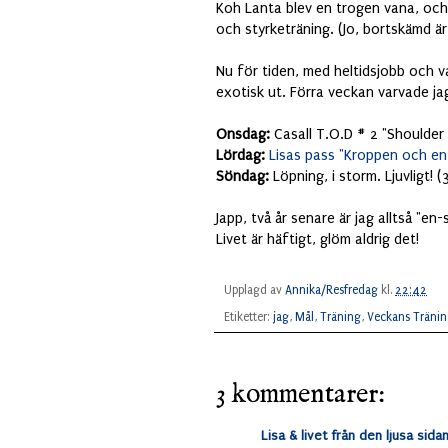
Koh Lanta blev en trogen vana, och
och styrketräning. (Jo, bortskämd ä
Nu för tiden, med heltidsjobb och va
exotisk ut. Förra veckan varvade ja
Onsdag:
Casall T.O.D # 2 "Shoulder
Lördag:
Lisas pass "Kroppen och en 
Söndag:
Löpning, i storm. Ljuvligt! (
Japp, två år senare är jag alltså "en-
Livet är häftigt, glöm aldrig det!
Upplagd av
Annika/Resfredag
kl.
22:42
Etiketter:
jag
,
Mål
,
Träning
,
Veckans Träni
3 kommentarer:
Lisa & livet från den ljusa sida