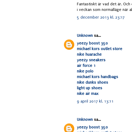
Fantastiskt är vad det är. Och 
i veckan som normalläge när all
5 december 2013 kl. 23:17
Unknown
sa...
yeezy boost 350
michael kors outlet store
nike huarache
yeezy sneakers
air force 1
nike polo
michael kors handbags
nike dunks shoes
light up shoes
nike air max
9 april 2017 kl. 13:11
Unknown
sa...
yeezy boost 350