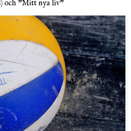
8) och "Mitt nya liv"