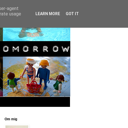
user-agent
erate usage
LEARN MORE
GOT IT
Om mig