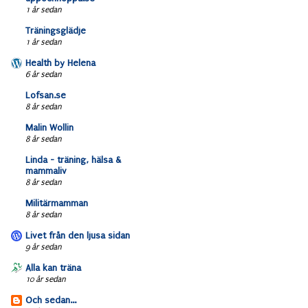
1 år sedan
Träningsglädje
1 år sedan
Health by Helena
6 år sedan
Lofsan.se
8 år sedan
Malin Wollin
8 år sedan
Linda - träning, hälsa &
mammaliv
8 år sedan
Militärmamman
8 år sedan
Livet från den ljusa sidan
9 år sedan
Alla kan träna
10 år sedan
Och sedan...