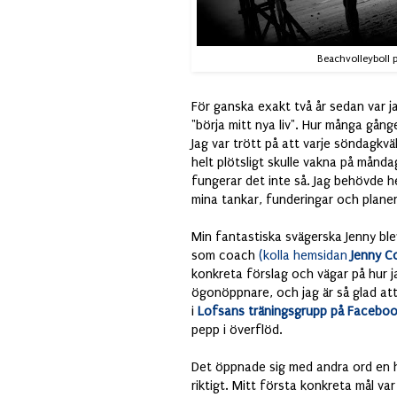
Beachvolleyboll 
För ganska exakt två år sedan var ja
"börja mitt nya liv". Hur många gång
Jag var trött på att varje söndagkvä
helt plötsligt skulle vakna på månda
fungerar det inte så. Jag behövde he
mina tankar, funderingar och planer
Min fantastiska svägerska Jenny ble
som coach
(kolla hemsidan
Jenny C
konkreta förslag och vägar på hur j
ögonöppnare, och jag är så glad att
i
Lofsans träningsgrupp på Facebo
pepp i överflöd.
Det öppnade sig med andra ord en hel
riktigt. Mitt första konkreta mål var