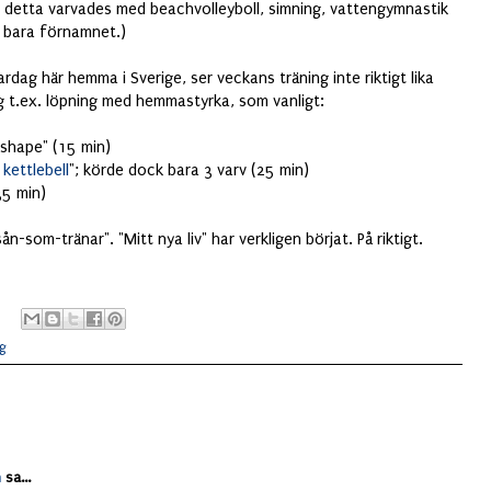
 detta varvades med beachvolleyboll, simning, vattengymnastik
r bara förnamnet.)
rdag här hemma i Sverige, ser veckans träning inte riktigt lika
g t.ex. löpning med hemmastyrka, som vanligt:
 shape" (15 min)
kettlebell
"; körde dock bara 3 varv (25 min)
35 min)
sån-som-tränar". "Mitt nya liv" har verkligen börjat. På riktigt.
ng
n
sa...