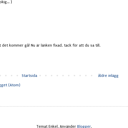
kig... )
 det kommer gå! Nu är länken fixad, tack för att du sa till.
Startsida
Äldre inlägg
ägget (Atom)
Temat Enkel. Använder
Blogger
.