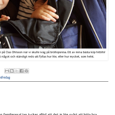
å Clas Ohlsson när vi skulle iväg på bröllopsresa. Ett av mina bästa köp hittills!
något och ständigt redo att fyllas hur lite, eller hur mycket, som helst.
sfredag
 familjeresa! Jag tycker alltid att det är lite svårt att hitta bra