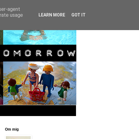
user-agent
erate usage
LEARN MORE
GOT IT
Om mig