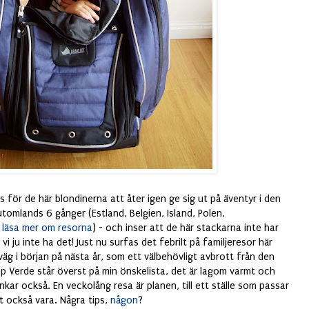
s för de här blondinerna att åter igen ge sig ut på äventyr i den
t utomlands 6 gånger (Estland, Belgien, Island, Polen,
i läsa mer om resorna
) - och inser att de här stackarna inte har
i ju inte ha det! Just nu surfas det febrilt på familjeresor här
 i början på nästa år, som ett välbehövligt avbrott från den
p Verde står överst på min önskelista, det är lagom varmt och
nkar också. En veckolång resa är planen, till ett ställe som passar
t också vara. Några tips,
någon
?