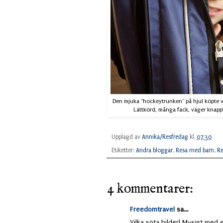
Den mjuka "hockeytrunken" på hjul köpte vi p
Lättkörd, många fack, väger knappt 
Upplagd av
Annika/Resfredag
kl.
07:30
Etiketter:
Andra bloggar
,
Resa med barn
,
Re
4 kommentarer:
Freedomtravel
sa...
Vilka söta bilder! Mysigt med en