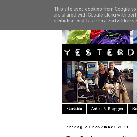
This site uses cookies from Google to d
are shared with Google along with perf
statistics, and to detect and address 
Startsida
Aniika & Bloggen
Re
fredag 29 november 2013