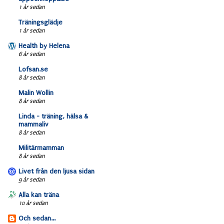
1 år sedan
Träningsglädje
1 år sedan
Health by Helena
6 år sedan
Lofsan.se
8 år sedan
Malin Wollin
8 år sedan
Linda - träning, hälsa &
mammaliv
8 år sedan
Militärmamman
8 år sedan
Livet från den ljusa sidan
9 år sedan
Alla kan träna
10 år sedan
Och sedan...