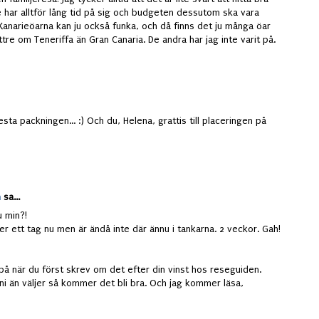
 har alltför lång tid på sig och budgeten dessutom ska vara
! Kanarieöarna kan ju också funka, och då finns det ju många öar
ättre om Teneriffa än Gran Canaria. De andra har jag inte varit på.
sta packningen... :) Och du, Helena, grattis till placeringen på
n
sa...
u min?!
er ett tag nu men är ändå inte där ännu i tankarna. 2 veckor. Gah!
på när du först skrev om det efter din vinst hos reseguiden.
 ni än väljer så kommer det bli bra. Och jag kommer läsa,