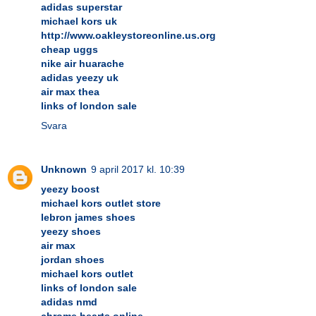
adidas superstar
michael kors uk
http://www.oakleystoreonline.us.org
cheap uggs
nike air huarache
adidas yeezy uk
air max thea
links of london sale
Svara
Unknown
9 april 2017 kl. 10:39
yeezy boost
michael kors outlet store
lebron james shoes
yeezy shoes
air max
jordan shoes
michael kors outlet
links of london sale
adidas nmd
chrome hearts online