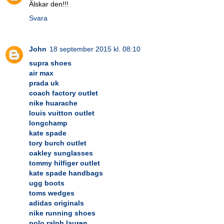
Älskar den!!!
Svara
John
18 september 2015 kl. 08:10
supra shoes
air max
prada uk
coach factory outlet
nike huarache
louis vuitton outlet
longchamp
kate spade
tory burch outlet
oakley sunglasses
tommy hilfiger outlet
kate spade handbags
ugg boots
toms wedges
adidas originals
nike running shoes
polo ralph lauren