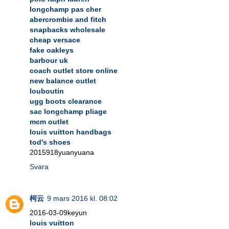
longchamp pas cher
abercrombie and fitch
snapbacks wholesale
cheap versace
fake oakleys
barbour uk
coach outlet store online
new balance outlet
louboutin
ugg boots clearance
sac longchamp pliage
mcm outlet
louis vuitton handbags
tod's shoes
2015918yuanyuana
Svara
柯云
9 mars 2016 kl. 08:02
2016-03-09keyun
louis vuitton