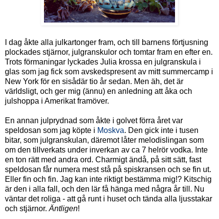
I dag åkte alla julkartonger fram, och till barnens förtjusning
plockades stjärnor, julgranskulor och tomtar fram en efter en.
Trots förmaningar lyckades Julia krossa en julgranskula i
glas som jag fick som avskedspresent av mitt summercamp i
New York för en sisådär tio år sedan. Men äh, det är
världsligt, och ger mig (ännu) en anledning att åka och
julshoppa i Amerikat framöver.
En annan julprydnad som åkte i golvet förra året var
speldosan som jag köpte i
Moskva
. Den gick inte i tusen
bitar, som julgranskulan, däremot låter melodislingan som
om den tillverkats under inverkan av ca 7 helrör vodka. Inte
en ton rätt med andra ord. Charmigt ändå, på sitt sätt, fast
speldosan får numera mest stå på spiskransen och se fin ut.
Eller fin och fin. Jag kan inte riktigt bestämma mig!? Kitschig
är den i alla fall, och den lär få hänga med några år till. Nu
väntar det roliga - att gå runt i huset och tända alla ljusstakar
och stjärnor.
Äntligen
!