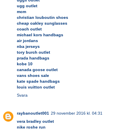
ugg outlet
mcm
christian louboutin shoes
cheap oakley sunglasses
coach outlet
michael kors handbags
air jordans
nba jerseys
tory burch outlet
prada handbags
kobe 10
canada goose outlet
vans shoes sale
kate spade handbags
louis vuitton outlet
Svara
raybanoutlet001
29 november 2016 kl. 04:31
vera bradley outlet
nike roshe run