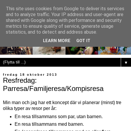
This site uses cookies from Google to deliver its services
and to analyze traffic. Your IP address and user-agent are
shared with Google along with performance and security
metrics to ensure quality of service, generate usage
statistics, and to detect and address abuse.
LEARN MORE
GOT IT
▼
fredag 18 oktober 2013
Resfredag:
Parresa/Familjeresa/Kompisresa
Min man och jag har ett koncept där vi planerar (minst) tre
olika typer av resor per år:
En resa tillsammans som par, utan barnen.
En resa tillsammans med barnen.