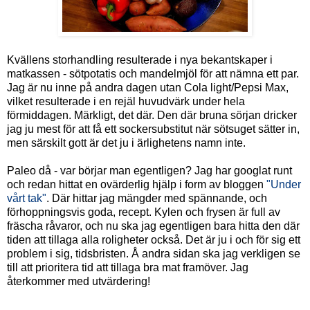
Kvällens storhandling resulterade i nya bekantskaper i
matkassen - sötpotatis och mandelmjöl för att nämna ett par.
Jag är nu inne på andra dagen utan Cola light/Pepsi Max,
vilket resulterade i en rejäl huvudvärk under hela
förmiddagen. Märkligt, det där. Den där bruna sörjan dricker
jag ju mest för att få ett sockersubstitut när sötsuget sätter in,
men särskilt gott är det ju i ärlighetens namn inte.
Paleo då - var börjar man egentligen? Jag har googlat runt
och redan hittat en ovärderlig hjälp i form av bloggen
"Under
vårt tak"
. Där hittar jag mängder med spännande, och
förhoppningsvis goda, recept. Kylen och frysen är full av
fräscha råvaror, och nu ska jag egentligen bara hitta den där
tiden att tillaga alla roligheter också. Det är ju i och för sig ett
problem i sig, tidsbristen. Å andra sidan ska jag verkligen se
till att prioritera tid att tillaga bra mat framöver. Jag
återkommer med utvärdering!