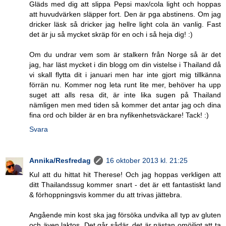
Gläds med dig att slippa Pepsi max/cola light och hoppas
att huvudvärken släpper fort. Den är pga abstinens. Om jag
dricker läsk så dricker jag hellre light cola än vanlig. Fast
det är ju så mycket skräp för en och i så heja dig! :)
Om du undrar vem som är stalkern från Norge så är det
jag, har läst mycket i din blogg om din vistelse i Thailand då
vi skall flytta dit i januari men har inte gjort mig tillkänna
förrän nu. Kommer nog leta runt lite mer, behöver ha upp
suget att alls resa dit, är inte lika sugen på Thailand
nämligen men med tiden så kommer det antar jag och dina
fina ord och bilder är en bra nyfikenhetsväckare! Tack! :)
Svara
Annika/Resfredag
16 oktober 2013 kl. 21:25
Kul att du hittat hit Therese! Och jag hoppas verkligen att
ditt Thailandssug kommer snart - det är ett fantastiskt land
& förhoppningsvis kommer du att trivas jättebra.
Angående min kost ska jag försöka undvika all typ av gluten
och även laktos. Det går sådär, det är nästan omöjligt att ta