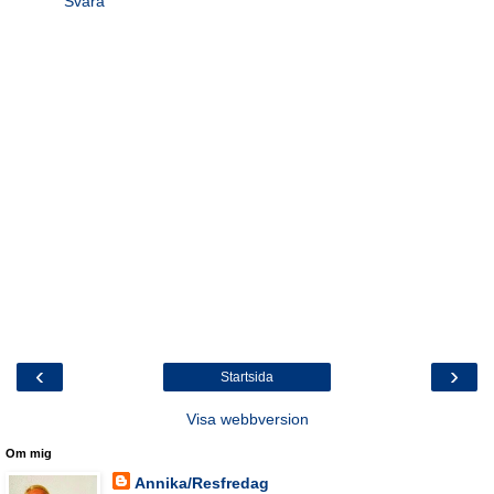
Svara
‹
›
Startsida
Visa webbversion
Om mig
Annika/Resfredag