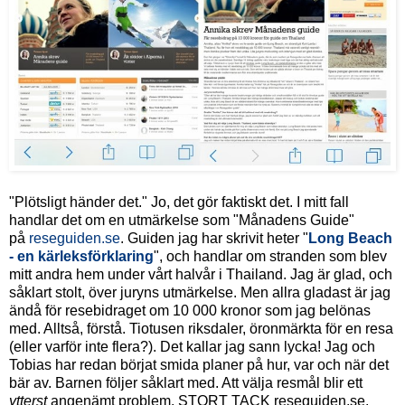
"Plötsligt händer det." Jo, det gör faktiskt det. I mitt fall
handlar det om en utmärkelse som "Månadens Guide"
på
reseguiden.se
. Guiden jag har skrivit heter "
Long Beach
- en kärleksförklaring
", och handlar om stranden som blev
mitt andra hem under vårt halvår i Thailand. Jag är glad, och
såklart stolt, över juryns utmärkelse. Men allra gladast är jag
ändå för resebidraget om 10 000 kronor som jag belönas
med. Alltså, förstå. Tiotusen riksdaler, öronmärkta för en resa
(eller varför inte flera?). Det kallar jag sann lycka! Jag och
Tobias har redan börjat smida planer på hur, var och när det
bär av. Barnen följer såklart med. Att välja resmål blir ett
ytterst
angenämt problem. STORT TACK reseguiden.se.