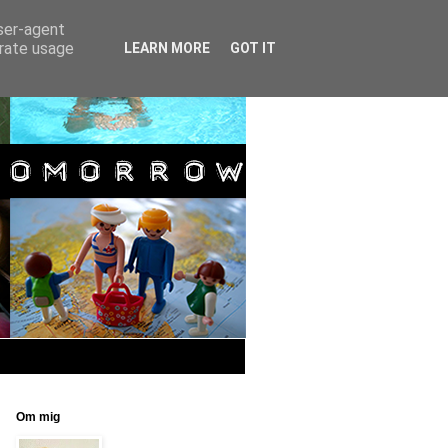
user-agent
erate usage
LEARN MORE
GOT IT
Om mig