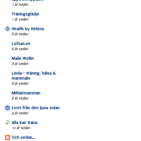
1 år sedan
Träningsglädje
1 år sedan
Health by Helena
6 år sedan
Lofsan.se
8 år sedan
Malin Wollin
8 år sedan
Linda - träning, hälsa &
mammaliv
8 år sedan
Militärmamman
8 år sedan
Livet från den ljusa sidan
9 år sedan
Alla kan träna
10 år sedan
Och sedan...