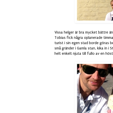
Vissa helger är bra mycket bättre än 
Tobias fick några oplanerade timmar
turist i sin egen stad borde göras b
små gränder i Gamla stan, kika in i S
helt enkelt njuta till fullo av en hö