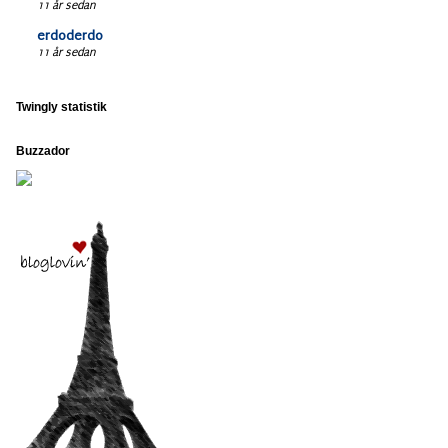
11 år sedan
erdoderdo
11 år sedan
Twingly statistik
Buzzador