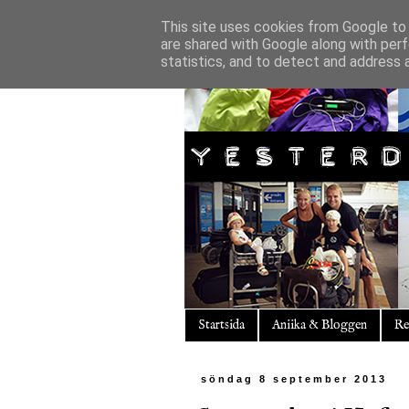
This site uses cookies from Google to d
are shared with Google along with perf
statistics, and to detect and address 
Startsida
Aniika & Bloggen
Re
söndag 8 september 2013