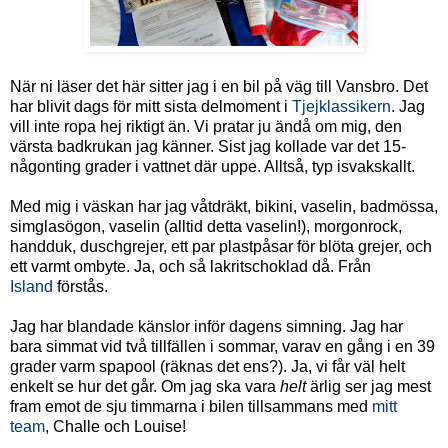
När ni läser det här sitter jag i en bil på väg till Vansbro. Det
har blivit dags för mitt sista delmoment i
Tjejklassikern
. Jag
vill inte ropa hej riktigt än. Vi pratar ju ändå om mig, den
värsta badkrukan jag känner. Sist jag kollade var det 15-
någonting grader i vattnet där uppe. Alltså, typ isvakskallt.
Med mig i väskan har jag våtdräkt, bikini, vaselin, badmössa,
simglasögon, vaselin (alltid detta vaselin!), morgonrock,
handduk, duschgrejer, ett par plastpåsar för blöta grejer, och
ett varmt ombyte. Ja, och så lakritschoklad då. Från
Island
förstås.
Jag har blandade känslor inför dagens simning. Jag har
bara simmat vid två tillfällen i sommar, varav en gång i en 39
grader varm spapool (räknas det ens?). Ja, vi får väl helt
enkelt se hur det går. Om jag ska vara
helt
ärlig ser jag mest
fram emot de sju timmarna i bilen tillsammans med
mitt
team
, Challe och Louise!