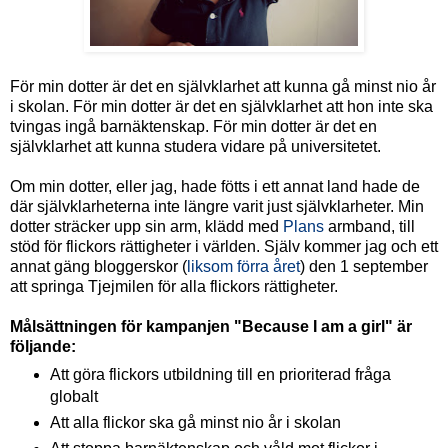
För min dotter är det en självklarhet att kunna gå minst nio år
i skolan. För min dotter är det en självklarhet att hon inte ska
tvingas ingå barnäktenskap. För min dotter är det en
självklarhet att kunna studera vidare på universitetet.
Om min dotter, eller jag, hade fötts i ett annat land hade de
där självklarheterna inte längre varit just självklarheter. Min
dotter sträcker upp sin arm, klädd med
Plans
armband, till
stöd för flickors rättigheter i världen. Själv kommer jag och ett
annat gäng bloggerskor (
liksom förra året
) den 1 september
att springa Tjejmilen för alla flickors rättigheter.
Målsättningen för kampanjen "Because I am a girl" är
följande:
Att göra flickors utbildning till en prioriterad fråga
globalt
Att alla flickor ska gå minst nio år i skolan