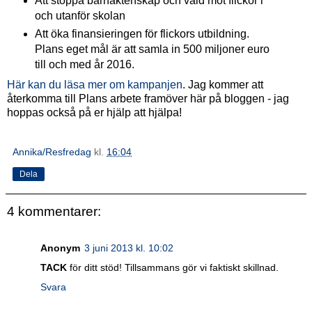
Att stoppa barnäktenskap och våld mot flickor i
och utanför skolan
Att öka finansieringen för flickors utbildning.
Plans eget mål är att samla in 500 miljoner euro
till och med år 2016.
Här kan du läsa mer om kampanjen
. Jag kommer att
återkomma till Plans arbete framöver här på bloggen - jag
hoppas också på er hjälp att hjälpa!
Annika/Resfredag
kl.
16:04
Dela
4 kommentarer:
Anonym
3 juni 2013 kl. 10:02
TACK
för ditt stöd! Tillsammans gör vi faktiskt skillnad.
Svara