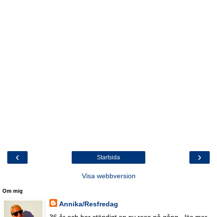
‹
›
Startsida
Visa webbversion
Om mig
Annika/Resfredag
36 år och har ständigt en ny resa på gång - läs mer