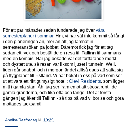
För ett par månader sedan funderade jag över
våra
semesterplaner i sommar
. Hm, vi har väl inte kommit så långt
i den planeringen än, mer än att jag lämnat in
semesteransökan på jobbet. Däremot fick jag för ett tag
sedan ett ryck och beställde en resa till
Tallinn
tillsammans
med en kompis. När jag bokade var det fortfarande mörkt
och dystert ute, så resan var liksom ljuset i tunneln. Well,
tiden går snabbt, och i morgon är det alltså dags att sätta sig
på flygplanet till Estland. Vi har bokat in oss på vad som ser
ut att vara ett riktigt mysigt hotell:
Olevi Residents
, som ligger
mitt i gamla stan. Åh, jag ser fram emot att strosa runt i de
gamla gränderna, och fika ofta och länge. Det är första
gången jag åker till Tallinn - så tips på vad vi bör se och göra
mottages tacksamt!
Annika/Resfredag
kl.
19:39