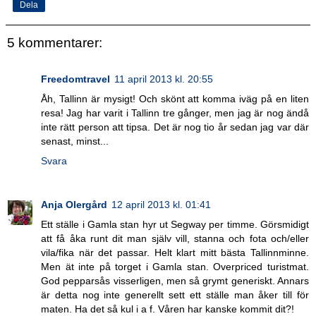
Dela
5 kommentarer:
Freedomtravel
11 april 2013 kl. 20:55
Åh, Tallinn är mysigt! Och skönt att komma iväg på en liten
resa! Jag har varit i Tallinn tre gånger, men jag är nog ändå
inte rätt person att tipsa. Det är nog tio år sedan jag var där
senast, minst...
Svara
Anja Olergård
12 april 2013 kl. 01:41
Ett ställe i Gamla stan hyr ut Segway per timme. Görsmidigt
att få åka runt dit man själv vill, stanna och fota och/eller
vila/fika när det passar. Helt klart mitt bästa Tallinnminne.
Men ät inte på torget i Gamla stan. Overpriced turistmat.
God pepparsås visserligen, men så grymt generiskt. Annars
är detta nog inte generellt sett ett ställe man åker till för
maten. Ha det så kul i a f. Våren har kanske kommit dit?!