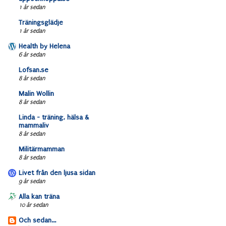
1 år sedan
Träningsglädje
1 år sedan
Health by Helena
6 år sedan
Lofsan.se
8 år sedan
Malin Wollin
8 år sedan
Linda - träning, hälsa &
mammaliv
8 år sedan
Militärmamman
8 år sedan
Livet från den ljusa sidan
9 år sedan
Alla kan träna
10 år sedan
Och sedan...