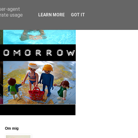
user-agent
erate usage
LEARN MORE
GOT IT
Om mig