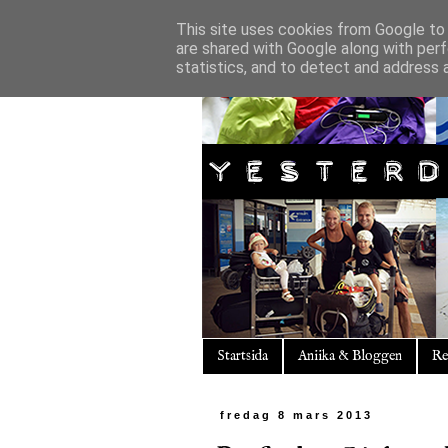
This site uses cookies from Google to d
are shared with Google along with perf
statistics, and to detect and address 
Startsida
Aniika & Bloggen
Re
fredag 8 mars 2013