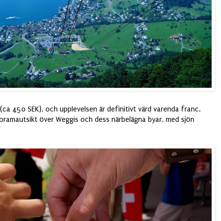
r (ca 450 SEK), och upplevelsen är definitivt värd varenda franc.
oramautsikt över Weggis och dess närbelägna byar, med sjön