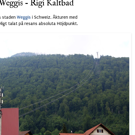
Weggis - Rigi Kaltbad
la staden
Weggis
i Schweiz. Åkturen med
vligt talat på resans absoluta Höjdpunkt.