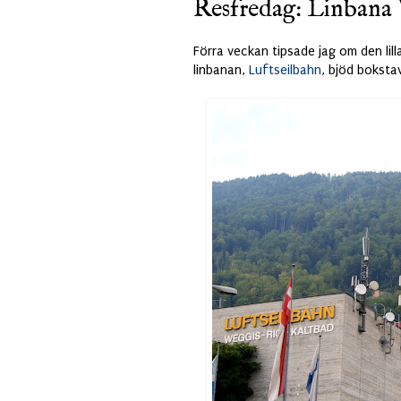
Resfredag: Linbana 
Förra veckan tipsade jag om den lil
linbanan,
Luftseilbahn
, bjöd boksta