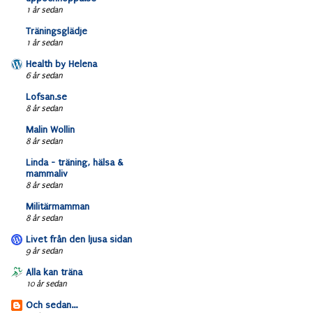
1 år sedan
Träningsglädje
1 år sedan
Health by Helena
6 år sedan
Lofsan.se
8 år sedan
Malin Wollin
8 år sedan
Linda - träning, hälsa &
mammaliv
8 år sedan
Militärmamman
8 år sedan
Livet från den ljusa sidan
9 år sedan
Alla kan träna
10 år sedan
Och sedan...