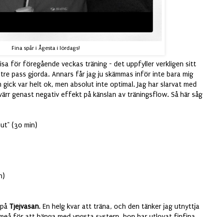
Fina spår i Ågesta i lördags!
sa för föregående veckas träning - det uppfyller verkligen sitt
nst tre pass gjorda. Annars får jag ju skämmas inför inte bara mig
 gick var helt ok, men absolut inte optimal. Jag har slarvat med
ärr genast negativ effekt på känslan av träningsflow. Så här såg
out" (30 min)
n)
 på
Tjejvasan
. En helg kvar att träna, och den tänker jag utnyttja
l Umeå för att hänga med yngsta systern, hon har utlovat finfina