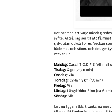
Det här med att varje måndag redovi
syfte. Alltså: jag ser till att få mi
själv, utan också för er. Veckan som
både mat och sömn, och det ger tyv
veckan ut.
Måndag:
Casall T.O.D # 8 "All in all 
Tisdag:
Qigong (40 min)
Onsdag:
Vila
Torsdag:
Cykla 13 km (35 min)
Fredag:
Vila
Lördag:
Längdskidor 8 km (ca 60 mi
Söndag:
Vila
Just nu ligger såklart tankarna mest
till max. På fredag åker jag upp til