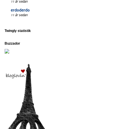
11 år sedan
erdoderdo
11 år sedan
Twingly statistik
Buzzador