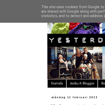
This site uses cookies from Google to d
are shared with Google along with perf
statistics, and to detect and address 
Startsida
Aniika & Bloggen
Re
måndag 11 februari 2013