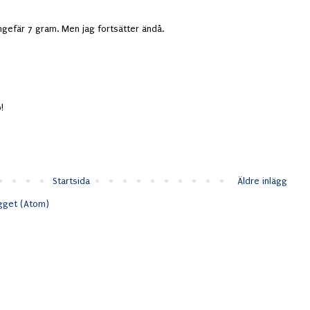
ngefär 7 gram. Men jag fortsätter ändå.
!
Startsida
Äldre inlägg
ägget (Atom)