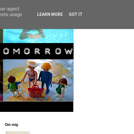
user-agent
erate usage
LEARN MORE
GOT IT
Om mig