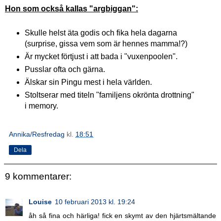
Hon som också kallas "argbiggan":
Skulle helst äta godis och fika hela dagarna
(surprise, gissa vem som är hennes mamma!?)
Är mycket förtjust i att bada i "vuxenpoolen".
Pusslar ofta och gärna.
Älskar sin Pingu mest i hela världen.
Stoltserar med titeln "familjens okrönta drottning"
i memory.
Annika/Resfredag
kl.
18:51
Dela
9 kommentarer:
Louise
10 februari 2013 kl. 19:24
åh så fina och härliga! fick en skymt av den hjärtsmältande