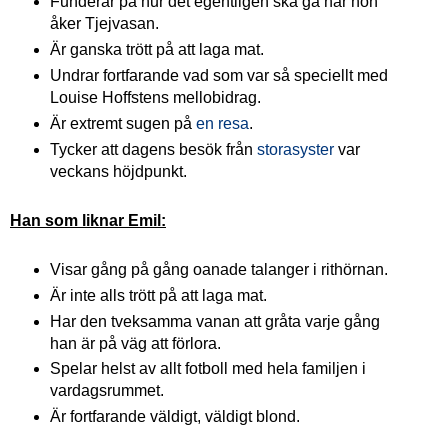
Funderar på hur det egentligen ska gå när hon
åker Tjejvasan.
Är ganska trött på att laga mat.
Undrar fortfarande vad som var så speciellt med
Louise Hoffstens mellobidrag.
Är extremt sugen på
en resa
.
Tycker att dagens besök från
storasyster
var
veckans höjdpunkt.
Han som liknar Emil:
Visar gång på gång oanade talanger i rithörnan.
Är inte alls trött på att laga mat.
Har den tveksamma vanan att gråta varje gång
han är på väg att förlora.
Spelar helst av allt fotboll med hela familjen i
vardagsrummet.
Är fortfarande väldigt, väldigt blond.