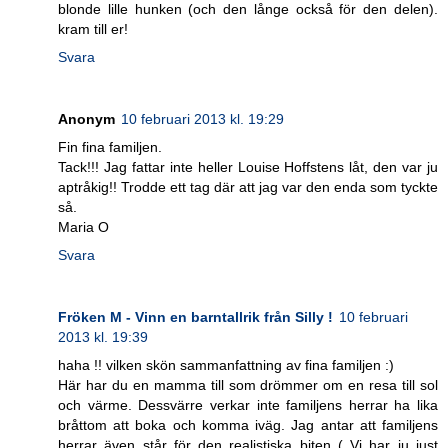
blonde lille hunken (och den långe också för den delen).
kram till er!
Svara
Anonym
10 februari 2013 kl. 19:29
Fin fina familjen.
Tack!!! Jag fattar inte heller Louise Hoffstens låt, den var ju
aptråkig!! Trodde ett tag där att jag var den enda som tyckte
så.
Maria O
Svara
Fröken M - Vinn en barntallrik från Silly !
10 februari
2013 kl. 19:39
haha !! vilken skön sammanfattning av fina familjen :)
Här har du en mamma till som drömmer om en resa till sol
och värme. Dessvärre verkar inte familjens herrar ha lika
bråttom att boka och komma iväg. Jag antar att familjens
herrar även står för den realistiska biten ( Vi har ju just