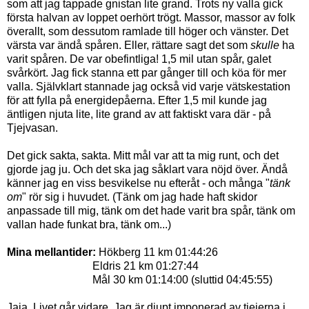
som att jag tappade gnistan lite grand. Trots ny valla gick
första halvan av loppet oerhört trögt. Massor, massor av folk
överallt, som dessutom ramlade till höger och vänster. Det
värsta var ändå spåren. Eller, rättare sagt det som
skulle
ha
varit spåren. De var obefintliga! 1,5 mil utan spår, galet
svårkört. Jag fick stanna ett par gånger till och köa för mer
valla. Självklart stannade jag också vid varje vätskestation
för att fylla på energidepåerna. Efter 1,5 mil kunde jag
äntligen njuta lite, lite grand av att faktiskt vara där - på
Tjejvasan.
Det gick sakta, sakta. Mitt mål var att ta mig runt, och det
gjorde jag ju. Och det ska jag såklart vara nöjd över. Ändå
känner jag en viss besvikelse nu efteråt - och många "
tänk
om
" rör sig i huvudet. (Tänk om jag hade haft skidor
anpassade till mig, tänk om det hade varit bra spår, tänk om
vallan hade funkat bra, tänk om...)
Mina mellantider:
Hökberg 11 km 01:44:26
Eldris 21 km 01:27:44
Mål 30 km 01:14:00 (sluttid 04:45:55)
Jaja. Livet går vidare. Jag är djupt imponerad av tjejerna i