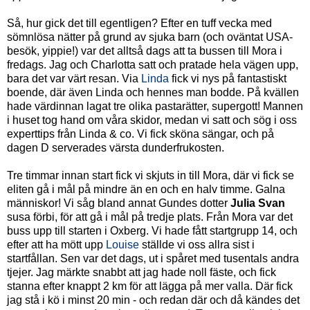
Så, hur gick det till egentligen? Efter en tuff vecka med
sömnlösa nätter på grund av sjuka barn (och oväntat USA-
besök, yippie!) var det alltså dags att ta bussen till Mora i
fredags. Jag och Charlotta satt och pratade hela vägen upp,
bara det var värt resan. Via
Linda
fick vi nys på fantastiskt
boende, där även Linda och hennes man bodde. På kvällen
hade värdinnan lagat tre olika pastarätter, supergott! Mannen
i huset tog hand om våra skidor, medan vi satt och sög i oss
experttips från Linda & co. Vi fick sköna sängar, och på
dagen D serverades värsta dunderfrukosten.
Tre timmar innan start fick vi skjuts in till Mora, där vi fick se
eliten gå i mål på mindre än en och en halv timme. Galna
människor! Vi såg bland annat Gundes dotter
Julia Svan
susa förbi, för att gå i mål på tredje plats. Från Mora var det
buss upp till starten i Oxberg. Vi hade fått startgrupp 14, och
efter att ha mött upp
Louise
ställde vi oss allra sist i
startfållan. Sen var det dags, ut i spåret med tusentals andra
tjejer. Jag märkte snabbt att jag hade noll fäste, och fick
stanna efter knappt 2 km för att lägga på mer valla. Där fick
jag stå i kö i minst 20 min - och redan där och då kändes det