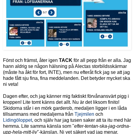
Först och främst, åter igen
TACK
för all pepp från er alla. Jag
hann aldrig se någon hälsning på Alectas storbildsskärmar
(måste ha åkt för fort, INTE), men nu efteråt fick jag se att jag
hade fått sju fina, fina meddelanden. Det betyder mycket ska
ni veta!
Dagen efter, och jag känner mig faktiskt förvånansvärt pigg i
kroppen! Lite tomt känns det allt. Nu är det liksom finito!
Skidorna står i en mörk garderob, medaljen ligger i en låda
tillsammans med medaljerna från
Tjejmilen
och
Lidingöloppet
, och själv har jag tusen saker att ta itu med här
hemma. Lite samma känsla som "
efter-tentan-ska-jag-ordna-
upp-hela-mitt-liv
"-känslan. Ni vet säkert vad jag menar.