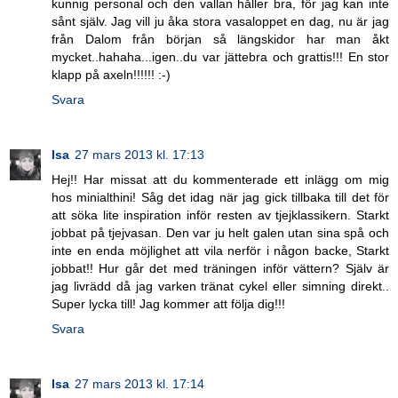
kunnig personal och den vallan håller bra, för jag kan inte
sånt själv. Jag vill ju åka stora vasaloppet en dag, nu är jag
från Dalom från början så längskidor har man åkt
mycket..hahaha...igen..du var jättebra och grattis!!! En stor
klapp på axeln!!!!!! :-)
Svara
Isa
27 mars 2013 kl. 17:13
Hej!! Har missat att du kommenterade ett inlägg om mig
hos minialthini! Såg det idag när jag gick tillbaka till det för
att söka lite inspiration inför resten av tjejklassikern. Starkt
jobbat på tjejvasan. Den var ju helt galen utan sina spå och
inte en enda möjlighet att vila nerför i någon backe, Starkt
jobbat!! Hur går det med träningen inför vättern? Själv är
jag livrädd då jag varken tränat cykel eller simning direkt..
Super lycka till! Jag kommer att följa dig!!!
Svara
Isa
27 mars 2013 kl. 17:14