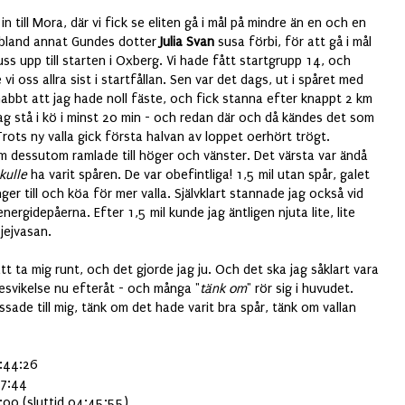
in till Mora, där vi fick se eliten gå i mål på mindre än en och en
g bland annat Gundes dotter
Julia Svan
susa förbi, för att gå i mål
uss upp till starten i Oxberg. Vi hade fått startgrupp 14, och
 vi oss allra sist i startfållan. Sen var det dags, ut i spåret med
nabbt att jag hade noll fäste, och fick stanna efter knappt 2 km
 jag stå i kö i minst 20 min - och redan där och då kändes det som
Trots ny valla gick första halvan av loppet oerhört trögt.
m dessutom ramlade till höger och vänster. Det värsta var ändå
kulle
ha varit spåren. De var obefintliga! 1,5 mil utan spår, galet
ger till och köa för mer valla. Självklart stannade jag också vid
energidepåerna. Efter 1,5 mil kunde jag äntligen njuta lite, lite
Tjejvasan.
tt ta mig runt, och det gjorde jag ju. Och det ska jag såklart vara
besvikelse nu efteråt - och många "
tänk om
" rör sig i huvudet.
sade till mig, tänk om det hade varit bra spår, tänk om vallan
:44:26
:44
uttid 04:45:55)