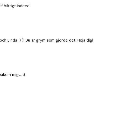
t! Viktigt indeed.
och Linda :) )! Du är grym som gjorde det. Heja dig!
akom mig... :)