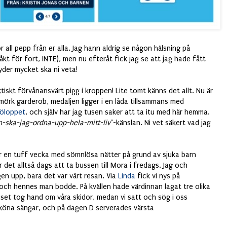
r all pepp från er alla. Jag hann aldrig se någon hälsning på
kt för fort, INTE), men nu efteråt fick jag se att jag hade fått
yder mycket ska ni veta!
iskt förvånansvärt pigg i kroppen! Lite tomt känns det allt. Nu är
n mörk garderob, medaljen ligger i en låda tillsammans med
göloppet
, och själv har jag tusen saker att ta itu med här hemma.
n-ska-jag-ordna-upp-hela-mitt-liv
"-känslan. Ni vet säkert vad jag
fter en tuff vecka med sömnlösa nätter på grund av sjuka barn
 det alltså dags att ta bussen till Mora i fredags. Jag och
en upp, bara det var värt resan. Via
Linda
fick vi nys på
och hennes man bodde. På kvällen hade värdinnan lagat tre olika
set tog hand om våra skidor, medan vi satt och sög i oss
 sköna sängar, och på dagen D serverades värsta