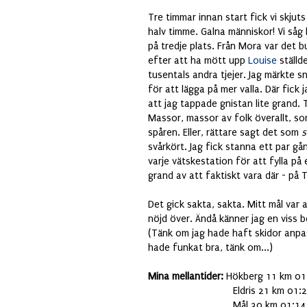
Tre timmar innan start fick vi skjuts 
halv timme. Galna människor! Vi så
på tredje plats. Från Mora var det b
efter att ha mött upp
Louise
ställde
tusentals andra tjejer. Jag märkte s
för att lägga på mer valla. Där fick
att jag tappade gnistan lite grand. 
Massor, massor av folk överallt, so
spåren. Eller, rättare sagt det som
s
svårkört. Jag fick stanna ett par gån
varje vätskestation för att fylla på 
grand av att faktiskt vara där - på 
Det gick sakta, sakta. Mitt mål var a
nöjd över. Ändå känner jag en viss 
(Tänk om jag hade haft skidor anpas
hade funkat bra, tänk om...)
Mina mellantider:
Hökberg 11 km 01
Eldris 21 km 01:27
Mål 30 km 01:14:00 (sl