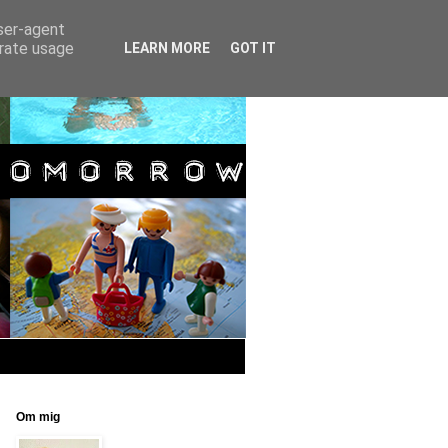
user-agent
erate usage
LEARN MORE
GOT IT
Om mig