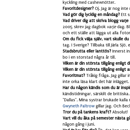
kyckling med cashewnötter.
Favoritdesigner?
Oj. Jag är nog inte
Vad gör dig lycklig en måndag?
Ett 
Vad driver dig att skriva blogg varj
2005 skrev jag dagbok
varje
dag. Bl
och ett ställe att lägga ut alla fot
Om du fick välja själv, vart skulle du
tag. I Sverige? Tillbaka till Järla Sj
Stadsbrutta eller lanttös?
Innerst i
bo i en storstad några år till.
Vilken är din största tillgång enligt d
Vilken är din största tillgång enligt 
Favoritmat?
Tråkig fråga. Jag gillar
inte orka läsa klart det här inlägget.
Har du någon kändis som du är inspi
kändistidningar, särskilt de brittiska
"Dallas". Mina systrar brukade kalla
Gwyneth Paltrow
gillar jag. Och B
Tror du på tankens kraft?
Absolut!
Vart vill du åka på semester nästa 
någon gång i juni.