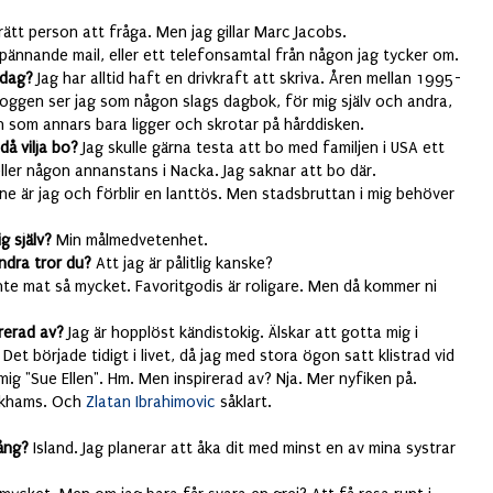
 rätt person att fråga. Men jag gillar Marc Jacobs.
spännande mail, eller ett telefonsamtal från någon jag tycker om.
e dag?
Jag har alltid haft en drivkraft att skriva. Åren mellan 1995-
oggen ser jag som någon slags dagbok, för mig själv och andra,
on som annars bara ligger och skrotar på hårddisken.
 då vilja bo?
Jag skulle gärna testa att bo med familjen i USA ett
ö, eller någon annanstans i Nacka. Jag saknar att bo där.
nne är jag och förblir en lanttös. Men stadsbruttan i mig behöver
ig själv?
Min målmedvetenhet.
andra tror du?
Att jag är pålitlig kanske?
 inte mat så mycket. Favoritgodis är roligare. Men då kommer ni
rerad av?
Jag är hopplöst kändistokig. Älskar att gotta mig i
. Det började tidigt i livet, då jag med stora ögon satt klistrad vid
 mig "Sue Ellen". Hm. Men inspirerad av? Nja. Mer nyfiken på.
eckhams. Och
Zlatan Ibrahimovic
såklart.
gång?
Island. Jag planerar att åka dit med minst en av mina systrar