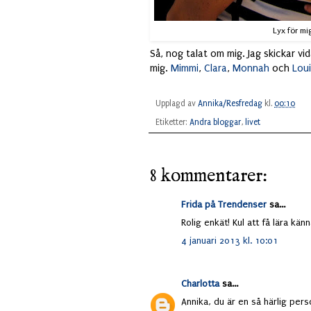
Lyx för mi
Så, nog talat om mig. Jag skickar vi
mig.
Mimmi
,
Clara
,
Monnah
och
Lou
Upplagd av
Annika/Resfredag
kl.
00:10
Etiketter:
Andra bloggar
,
livet
8 kommentarer:
Frida på Trendenser
sa...
Rolig enkät! Kul att få lära känn
4 januari 2013 kl. 10:01
Charlotta
sa...
Annika, du är en så härlig perso