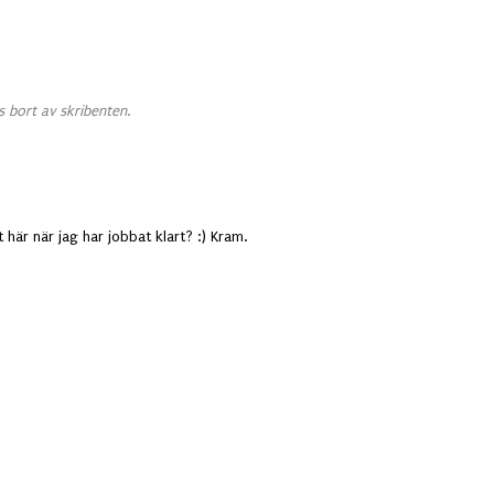
 bort av skribenten.
 här när jag har jobbat klart? :) Kram.