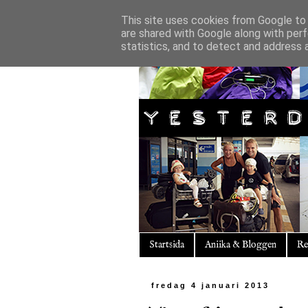
This site uses cookies from Google to d
are shared with Google along with perf
statistics, and to detect and address 
Startsida
Aniika & Bloggen
Re
fredag 4 januari 2013