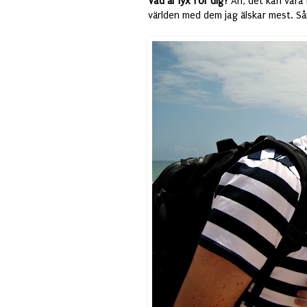
Vad är lyx för dig?
Åh, det kan vara 
världen med dem jag älskar mest. Sån