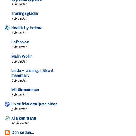
1 år sedan
Träningsglädje
1 år sedan
Health by Helena
6 år sedan
Lofsan.se
8 år sedan
Malin Wollin
8 år sedan
Linda - träning, hälsa &
mammaliv
8 år sedan
Militärmamman
8 år sedan
Livet från den ljusa sidan
9 år sedan
Alla kan träna
10 år sedan
Och sedan...