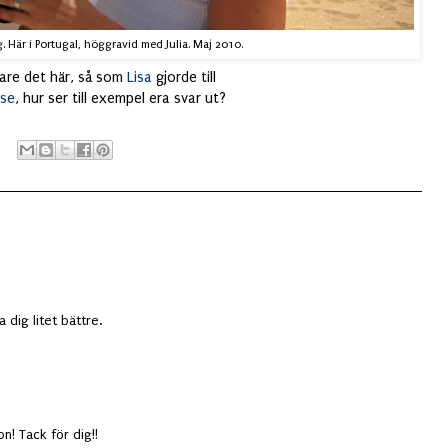
g. Här i Portugal, höggravid med Julia. Maj 2010.
dare det här, så som
Lisa
gjorde till
ise
, hur ser till exempel era svar ut?
a dig litet bättre.
n! Tack för dig!!