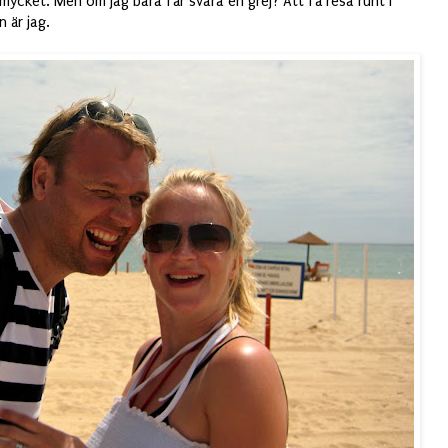
mycket. Men om jag bara får svara en grej? Att få resa runt i
 är jag.