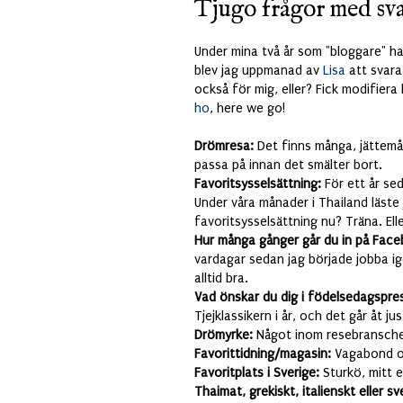
Tjugo frågor med sva
Under mina två år som "bloggare" har
blev jag uppmanad av
Lisa
att svara
också för mig, eller? Fick modifiera 
ho
, here we go!
Drömresa:
Det finns många, jättemån
passa på innan det smälter bort.
Favoritsysselsättning:
För ett år se
Under våra månader i Thailand läste j
favoritsysselsättning nu? Träna. Ell
Hur många gånger går du in på Face
vardagar sedan jag började jobba ig
alltid bra.
Vad önskar du dig i födelsedagspre
Tjejklassikern i år, och det går åt jus
Drömyrke:
Något inom resebranschen
Favorittidning/magasin:
Vagabond o
Favoritplats i Sverige:
Sturkö, mitt e
Thaimat, grekiskt, italienskt eller