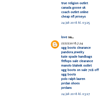
true religion outlet
canada goose uk
coach outlet online
cheap nfl jerseys
24 juli 2018 kl. 03:25
love
sa...
zzzzz2018.7.24
ugg boots clearance
pandora jewelry
kate spade handbags
fitflops sale clearance
manolo blahnik outlet
ugg boots on sale 70% off
ugg boots
polo ralph lauren
jordan shoes
jordans
24 juli 2018 kl. 03:27