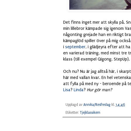
Det finns inget mer att skylla på. S
min lillebror kämpade sig igenom Va
någonting grejade han en riktigt br
kämpaglöd spiller över på mig också.
i
september
, i glädjeyra efter att h
en varierad träning, med minst tre 
klass (till exempel Qigong, StepUp).
Och nu? Nu är jag alltså här, i skar
här med vallan kvar. En hel vetenska
att fylla på med ny - beroende på 
Lisa
?
Linda
?
Hur gör man?
Upplagd av
Annika/Resfredag
kl.
14:46
Etiketter:
Tjejklassikern