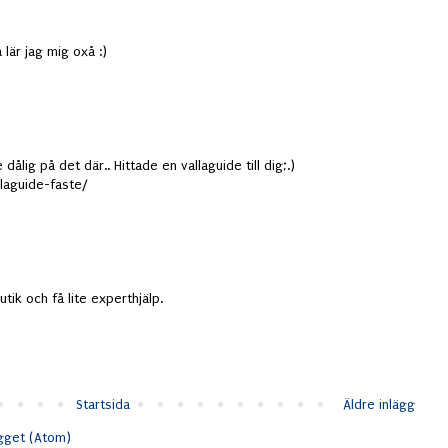
 lär jag mig oxå :)
e dålig på det där.. Hittade en vallaguide till dig;.)
llaguide-faste/
utik och få lite experthjälp.
Startsida
Äldre inlägg
ägget (Atom)