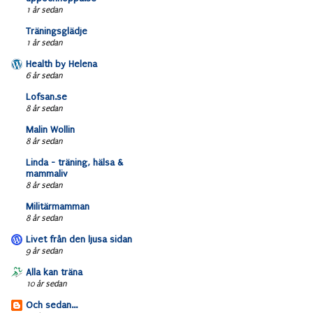
1 år sedan
Träningsglädje
1 år sedan
Health by Helena
6 år sedan
Lofsan.se
8 år sedan
Malin Wollin
8 år sedan
Linda - träning, hälsa &
mammaliv
8 år sedan
Militärmamman
8 år sedan
Livet från den ljusa sidan
9 år sedan
Alla kan träna
10 år sedan
Och sedan...