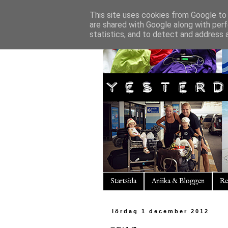
This site uses cookies from Google to d
are shared with Google along with perf
statistics, and to detect and address 
Startsida
Aniika & Bloggen
Re
lördag 1 december 2012