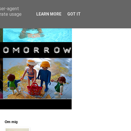
user-agent
erate usage
LEARN MORE
GOT IT
Om mig