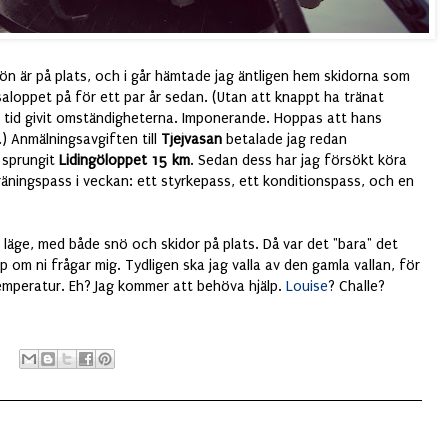
nön är på plats, och i går hämtade jag äntligen hem skidorna som
saloppet på för ett par år sedan. (Utan att knappt ha tränat
a tid givit omständigheterna. Imponerande. Hoppas att hans
) Anmälningsavgiften till
Tjejvasan
betalade jag redan
a sprungit
Lidingöloppet 15 km
. Sedan dess har jag försökt köra
träningspass i veckan: ett styrkepass, ett konditionspass, och en
pt läge, med både snö och skidor på plats. Då var det "bara" det
p om ni frågar mig. Tydligen ska jag valla av den gamla vallan, för
temperatur. Eh? Jag kommer att behöva hjälp.
Louise
? Challe?