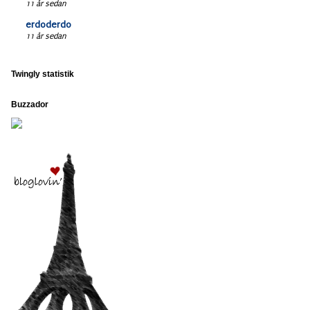
11 år sedan
erdoderdo
11 år sedan
Twingly statistik
Buzzador