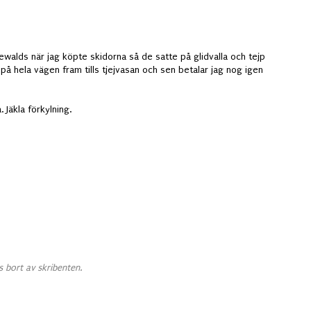
lewalds när jag köpte skidorna så de satte på glidvalla och tejp
 på hela vägen fram tills tjejvasan och sen betalar jag nog igen
 Jäkla förkylning.
 bort av skribenten.