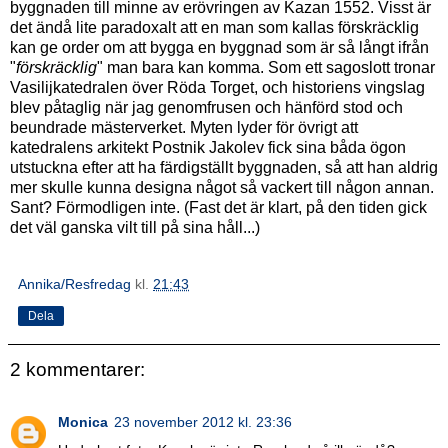
byggnaden till minne av erövringen av Kazan 1552. Visst är
det ändå lite paradoxalt att en man som kallas förskräcklig
kan ge order om att bygga en byggnad som är så långt ifrån
"
förskräcklig
" man bara kan komma. Som ett sagoslott tronar
Vasilijkatedralen över Röda Torget, och historiens vingslag
blev påtaglig när jag genomfrusen och hänförd stod och
beundrade mästerverket. Myten lyder för övrigt att
katedralens arkitekt Postnik Jakolev fick sina båda ögon
utstuckna efter att ha färdigställt byggnaden, så att han aldrig
mer skulle kunna designa något så vackert till någon annan.
Sant? Förmodligen inte. (Fast det är klart, på den tiden gick
det väl ganska vilt till på sina håll...)
Annika/Resfredag
kl.
21:43
Dela
2 kommentarer:
Monica
23 november 2012 kl. 23:36