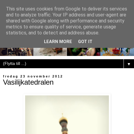
This site uses cookies from Google to deliver its services
and to analyze traffic. Your IP address and user-agent are
shared with Google along with performance and security
metrics to ensure quality of service, generate usage
statistics, and to detect and address abuse.
LEARN MORE
GOT IT
▼
fredag 23 november 2012
Vasilijkatedralen