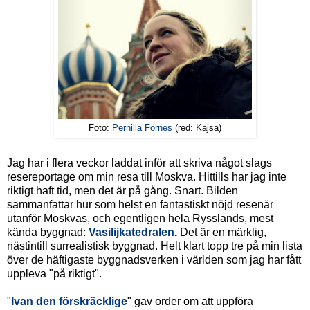
Foto:
Pernilla Förnes
(red: Kajsa)
Jag har i flera veckor laddat inför att skriva något slags
resereportage om min resa till Moskva. Hittills har jag inte
riktigt haft tid, men det är på gång. Snart. Bilden
sammanfattar hur som helst en fantastiskt nöjd resenär
utanför Moskvas, och egentligen hela Rysslands, mest
kända byggnad:
Vasilijkatedralen
.
Det är en märklig,
nästintill surrealistisk byggnad. Helt klart topp tre på min lista
över de häftigaste byggnadsverken i världen som jag har fått
uppleva "på riktigt".
"
Ivan den förskräcklige
" gav order om att uppföra