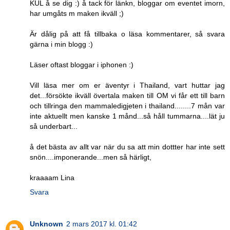
KUL å se dig :) å tack för länkn, bloggar om eventet imorn,
har umgåts m maken ikväll ;)
Är dålig på att få tillbaka o läsa kommentarer, så svara
gärna i min blogg :)
Läser oftast bloggar i iphonen :)
Vill läsa mer om er äventyr i Thailand, vart huttar jag
det...försökte ikväll övertala maken till OM vi får ett till barn
och tillringa den mammaledigjeten i thailand........7 mån var
inte aktuellt men kanske 1 månd...så håll tummarna....lät ju
så underbart...
å det bästa av allt var när du sa att min dottter har inte sett
snön....imponerande...men så härligt,
kraaaam Lina
Svara
Unknown
2 mars 2017 kl. 01:42