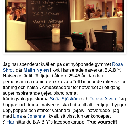
Jag har spenderat kvällen på det nyöppnade gymmet
Rosa
Skrot
, där
Malin Nylén
i kväll lanserade nätverket B.A.B.Y.
Nätverket är till för tjejer i åldern 25-45 år, där den
gemensamma nämnaren ska vara "ett brinnande intresse för
träning och hälsa". Ambassadörer för nätverket är ett gäng
superinspirerande tjejer, bland annat
träningsbloggerskorna
Sofia Sjöström
och
Terese Alvén
. Jag
hoppas och tror att nätverket ska bidra till att fler tjejer bygger
upp, peppar och stärker varandra. (Själv "nätverkade" jag
med
Lina
&
Johanna
i kväll, så visst funkar konceptet!
:)
Här
hittar du B.A.B.Y´s facebookgrupp.
True yourself!