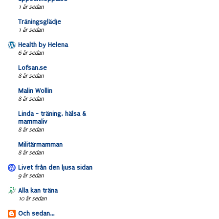
1 år sedan
Träningsglädje
1 år sedan
Health by Helena
6 år sedan
Lofsan.se
8 år sedan
Malin Wollin
8 år sedan
Linda - träning, hälsa &
mammaliv
8 år sedan
Militärmamman
8 år sedan
Livet från den ljusa sidan
9 år sedan
Alla kan träna
10 år sedan
Och sedan...