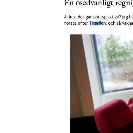
En osedvanligt regni
Är inte det ganska typiskt va? Jag h
första efter
Tjejmilen
, och så vaknar