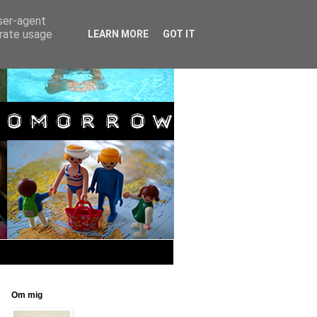
user-agent
erate usage
LEARN MORE
GOT IT
Om mig