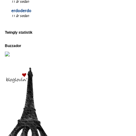
11 år sedan
erdoderdo
11 år sedan
Twingly statistik
Buzzador