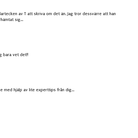
 klartecken av T att skriva om det än. Jag tror dessvärre att han
rhämtat sig...
g bara vet det!!
 med hjälp av lite experttips från dig...