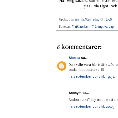
Nu? Helg såklart. Barnen sitter red
glas Cola Light, oc
Upplagd av
Annika/Resfredag
kl.
18:56
Etiketter:
Tjejklassikern
,
Träning
,
vardag
6 kommentarer:
Monica
sa...
Du skulle vara här istället. Du 
bada i badpalatset! 🛀
14 september 2012 kl. 19:54
Anonym sa...
Badpalatset? Jag trodde att de
14 september 2012 kl. 20:05