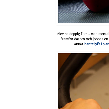
Blev heldeppig först, men mentalt
framför datorn och jobbat en 
annat
hantellyft i pla