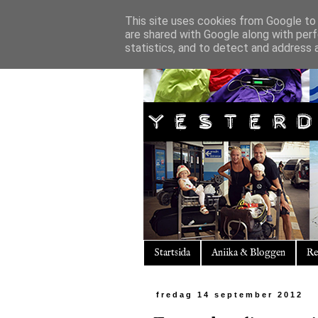
This site uses cookies from Google to d
are shared with Google along with perf
statistics, and to detect and address 
Startsida
Aniika & Bloggen
Re
fredag 14 september 2012