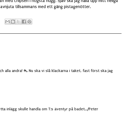
an med chipsen i högsta hugg. Själv ska jag hälla upp mitt heliga
h avnjuta tillsammans med ett gäng pistagenötter.
och alla andra! 👠 Nu ska vi slå klackarna i taket, fast först ska jag
tta inlägg skulle handla om T:s äventyr på badet.../Peter