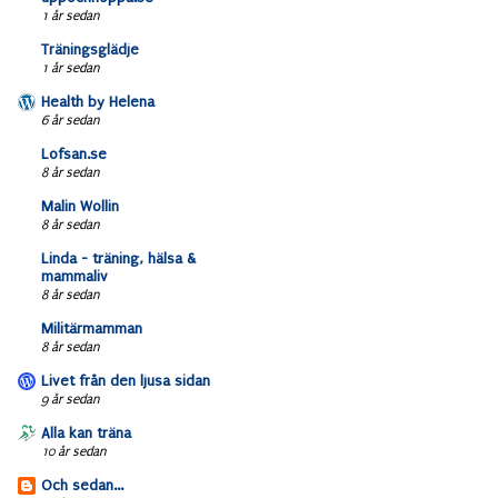
1 år sedan
Träningsglädje
1 år sedan
Health by Helena
6 år sedan
Lofsan.se
8 år sedan
Malin Wollin
8 år sedan
Linda - träning, hälsa &
mammaliv
8 år sedan
Militärmamman
8 år sedan
Livet från den ljusa sidan
9 år sedan
Alla kan träna
10 år sedan
Och sedan...