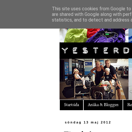
This site uses cookies from Google to d
are shared with Google along with perf
statistics, and to detect and address 
Startsida
Aniika & Bloggen
Re
söndag 13 maj 2012