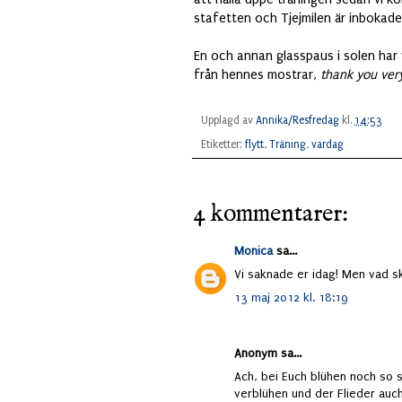
stafetten och Tjejmilen är inbokade
En och annan glasspaus i solen har vi
från hennes mostrar,
thank you ver
Upplagd av
Annika/Resfredag
kl.
14:53
Etiketter:
flytt
,
Träning
,
vardag
4 kommentarer:
Monica
sa...
Vi saknade er idag! Men vad skön
13 maj 2012 kl. 18:19
Anonym sa...
Ach, bei Euch blühen noch so s
verblühen und der Flieder auch 