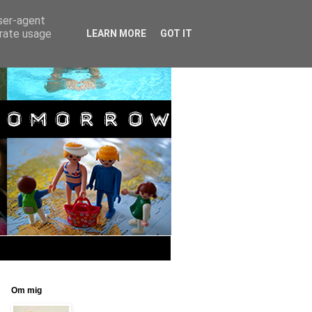
user-agent
erate usage
LEARN MORE
GOT IT
Om mig