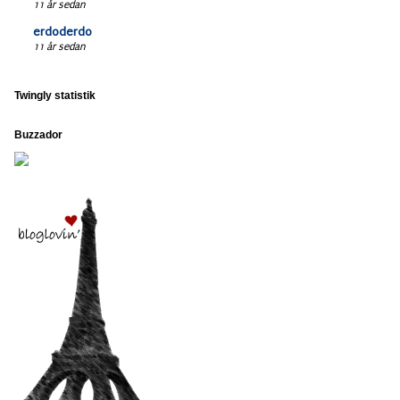
11 år sedan
erdoderdo
11 år sedan
Twingly statistik
Buzzador