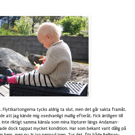
et. Flyttkartongerna tycks aldrig ta slut, men det går sakta framåt.
de att jag kände mig osedvanligt mallig efteråt. Fick äntligen till
l. Inte riktigt samma känsla som mina löpturer längs Andaman-
hade dock tappat mycket kondition. Har som bekant varit dålig på
om hem, men nu är jag peppad igen. Tur det, för både Bellman-