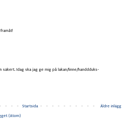
 framåt!
n säkert. Idag ska jag ge mig på lakan/linne/handdduks-
Startsida
Äldre inlägg
ägget (Atom)