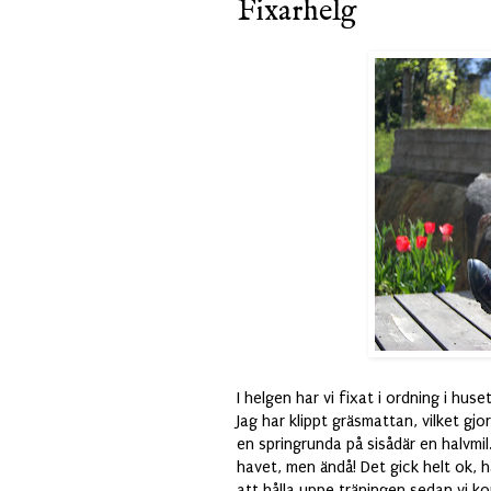
Fixarhelg
I helgen har vi fixat i ordning i hus
Jag har klippt gräsmattan, vilket gjor
en springrunda på sisådär en halvmi
havet, men ändå! Det gick helt ok, 
att hålla uppe träningen sedan vi k