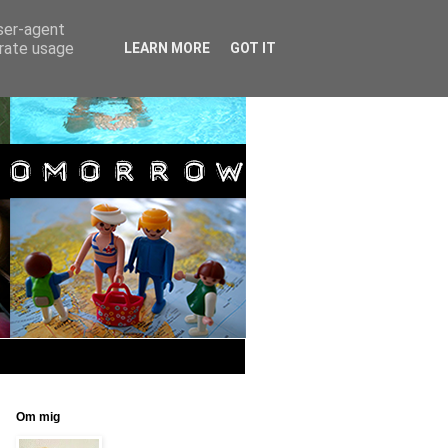
user-agent
erate usage
LEARN MORE
GOT IT
Om mig