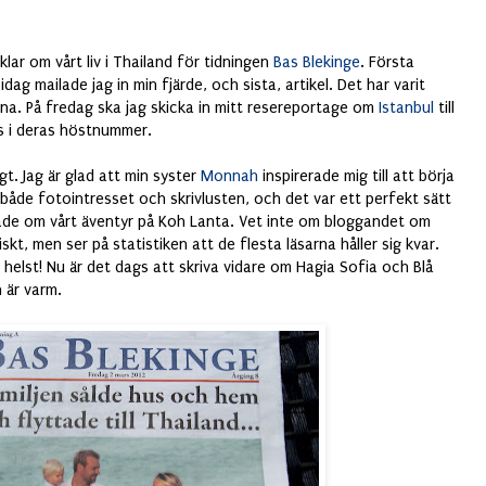
iklar om vårt liv i Thailand för tidningen
Bas Blekinge
. Första
ag mailade jag in min fjärde, och sista, artikel. Det har varit
na. På fredag ska jag skicka in mitt resereportage om
Istanbul
till
as i deras höstnummer.
igt. Jag är glad att min syster
Monnah
inspirerade mig till att börja
 både fotointresset och skrivlusten, och det var ett perfekt sätt
rade om vårt äventyr på Koh Lanta. Vet inte om bloggandet om
iskt, men ser på statistiken att de flesta läsarna håller sig kvar.
m helst! Nu är det dags att skriva vidare om Hagia Sofia och Blå
 är varm.