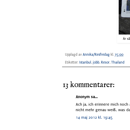
Är så
Upplagd av
Annika/Resfredag
kl.
15:00
Etiketter:
Istanbul
,
jobb
,
Resor
,
Thailand
13 kommentarer:
Anonym sa...
Ach ja, ich erinnere mich noch
nicht mehr genau weiß, was da s
14 maj 2012 kl. 19:45