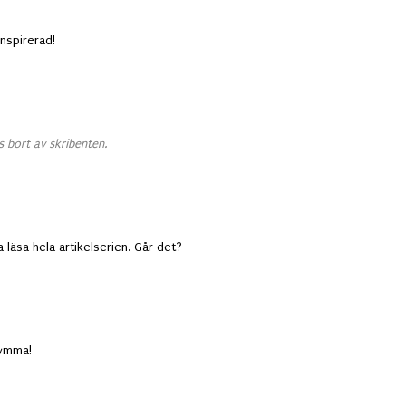
inspirerad!
 bort av skribenten.
a läsa hela artikelserien. Går det?
 rymma!