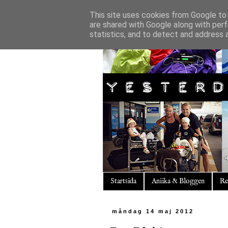
This site uses cookies from Google to d
are shared with Google along with perf
statistics, and to detect and address 
Startsida
Aniika & Bloggen
Re
måndag 14 maj 2012