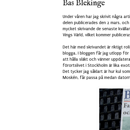
Bas Blekinge
Under våren har jag skrivit några art
delen publicerades den 2 mars, och id
mycket skrivande de senaste kvällar
Vings Värld, vilket kommer publicer
Det här med skrivandet är riktigt rol
blogga. I bloggen får jag utlopp för
att hålla släkt och vänner uppdate
förortslivet i Stockholm är lika exot
Det tycker jag såklart är hur kul so
Moskén, får passa på medan datorn