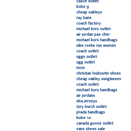
caoch outlet
kobe 9
cheap oakleys
ray bans
coach factory
michael kors outlet
air jordan pas cher
michael kors handbags
nike roshe run women
coach outlet
uggs outlet
ugg outlet
mcm
christian louboutin shoes
cheap oakley sunglasses
coach outlet
michael kors handbags
air jordans
nba jerseys
tory burch outlet
prada handbags
kobe 10
canada goose outlet
vans shoes sale