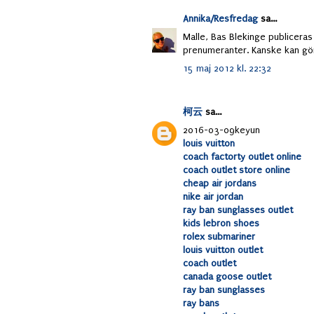
Annika/Resfredag
sa...
Malle, Bas Blekinge publiceras 
prenumeranter. Kanske kan gö
15 maj 2012 kl. 22:32
柯云
sa...
2016-03-09keyun
louis vuitton
coach factorty outlet online
coach outlet store online
cheap air jordans
nike air jordan
ray ban sunglasses outlet
kids lebron shoes
rolex submariner
louis vuitton outlet
coach outlet
canada goose outlet
ray ban sunglasses
ray bans