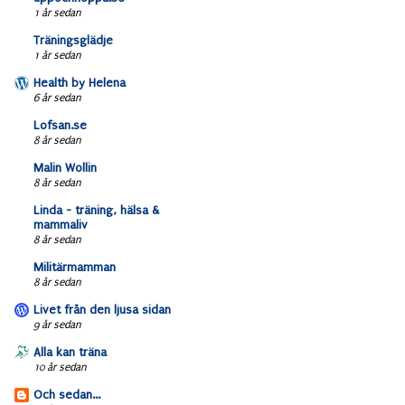
1 år sedan
Träningsglädje
1 år sedan
Health by Helena
6 år sedan
Lofsan.se
8 år sedan
Malin Wollin
8 år sedan
Linda - träning, hälsa &
mammaliv
8 år sedan
Militärmamman
8 år sedan
Livet från den ljusa sidan
9 år sedan
Alla kan träna
10 år sedan
Och sedan...