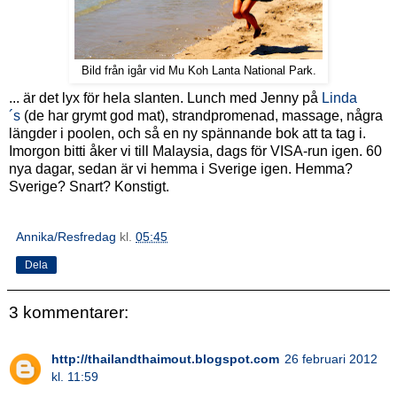
Bild från igår vid Mu Koh Lanta National Park.
... är det lyx för hela slanten. Lunch med Jenny på
Linda
´s
(de har grymt god mat), strandpromenad, massage, några
längder i poolen, och så en ny spännande bok att ta tag i.
Imorgon bitti åker vi till Malaysia, dags för VISA-run igen. 60
nya dagar, sedan är vi hemma i Sverige igen. Hemma?
Sverige? Snart? Konstigt.
Annika/Resfredag
kl.
05:45
Dela
3 kommentarer:
http://thailandthaimout.blogspot.com
26 februari 2012
kl. 11:59