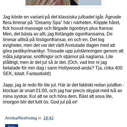
Jag körde en variant på det klassiska julbadet igår. Ägnade
flera timmar på "Dreamy Spa" här i närheten. Klippte håret,
fick huvud-massage och färgade ögonbryn plus fransar.
Men, det bästa av allt, jag förlängde ögonfransarna. De
limmar alltså på lösögonfransar, en och en. Det tog
evigheter, men det var det värt! Avslutade dagen med att
göra pedikyr/manikyr. Trissade upp julstämningen genom att
måla julgranar, snöflingor och stjärnor på naglarna. Lite
plåttrigt, men är det jul så är det. (Och, vad tror ni jag
betalade för min dag i sann Hollywood-anda? Tja, cirka 400
SEK, totalt. Fantastiskt!)
Japp, jag är redo för lite jul. Här är det faktiskt redan julafton -
klockan är snart 01:00, och jag har precis skypat med två av
mina systrar. Kul att se och höra dem. Bäst att sova lite,
imorgon blir det fullt ös. God jul på er!
Annika/Resfredag
kl.
18:42
Dela