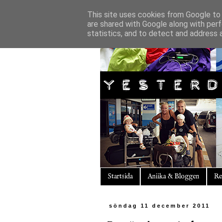
This site uses cookies from Google to d
are shared with Google along with perf
statistics, and to detect and address 
Startsida
Aniika & Bloggen
Re
söndag 11 december 2011