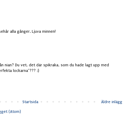
ssehår alla gånger. Ljuva minnen!
från nian? Du vet, det där spikraka, som du hade lagt upp med
erfekta lockarna"??? :)
Startsida
Äldre inlägg
ägget (Atom)