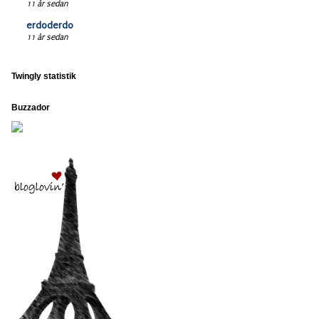
11 år sedan
erdoderdo
11 år sedan
Twingly statistik
Buzzador