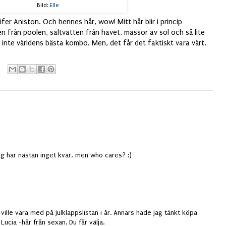
Bild:
Elle
ifer Aniston. Och hennes hår, wow! Mitt hår blir i princip
en från poolen, saltvatten från havet, massor av sol och så lite
a, inte världens bästa kombo. Men, det får det faktiskt vara värt.
 Jag har nästan inget kvar, men who cares? :)
 ville vara med på julklappslistan i år. Annars hade jag tänkt köpa
 Lucia -hår från sexan. Du får välja.