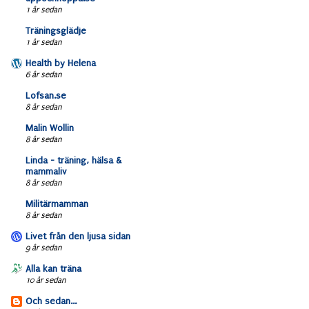
1 år sedan
Träningsglädje
1 år sedan
Health by Helena
6 år sedan
Lofsan.se
8 år sedan
Malin Wollin
8 år sedan
Linda - träning, hälsa &
mammaliv
8 år sedan
Militärmamman
8 år sedan
Livet från den ljusa sidan
9 år sedan
Alla kan träna
10 år sedan
Och sedan...