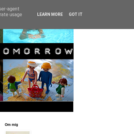
user-agent
erate usage
LEARN MORE
GOT IT
Om mig