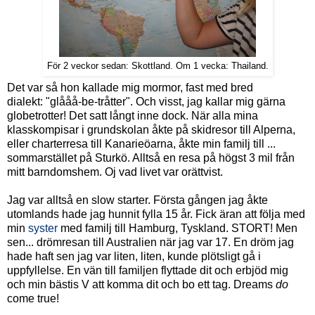
För 2 veckor sedan: Skottland. Om 1 vecka: Thailand.
Det var så hon kallade mig mormor, fast med bred
dialekt: "glååå-be-tråtter". Och visst, jag kallar mig gärna
globetrotter! Det satt långt inne dock. När alla mina
klasskompisar i grundskolan åkte på skidresor till Alperna,
eller charterresa till Kanarieöarna, åkte min familj till ...
sommarstället på Sturkö. Alltså en resa på högst 3 mil från
mitt barndomshem. Oj vad livet var orättvist.
Jag var alltså en slow starter. Första gången jag åkte
utomlands hade jag hunnit fylla 15 år. Fick äran att följa med
min
syster
med familj till Hamburg, Tyskland. STORT! Men
sen... drömresan till Australien när jag var 17. En dröm jag
hade haft sen jag var liten, liten, kunde plötsligt gå i
uppfyllelse. En vän till familjen flyttade dit och erbjöd mig
och min bästis V att komma dit och bo ett tag. Dreams
do
come true!