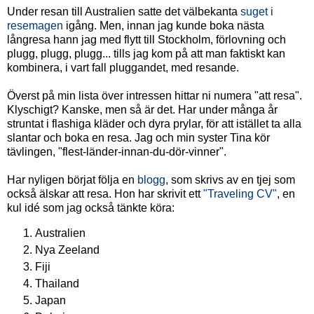
Under resan till Australien satte det välbekanta
suget i
resemagen
igång. Men, innan jag kunde boka nästa
långresa hann jag med flytt till Stockholm, förlovning och
plugg, plugg, plugg... tills jag kom på att man faktiskt kan
kombinera, i vart fall pluggandet, med resande.
Överst på min lista över intressen hittar ni numera "att resa".
Klyschigt? Kanske, men så är det. Har under många år
struntat i flashiga kläder och dyra prylar, för att istället ta alla
slantar och boka en resa. Jag och min syster Tina kör
tävlingen, "flest-länder-innan-du-dör-vinner".
Har nyligen börjat följa en
blogg
, som skrivs av en tjej som
också älskar att resa. Hon har skrivit ett
"Traveling CV"
, en
kul idé som jag också tänkte köra:
Australien
Nya Zeeland
Fiji
Thailand
Japan