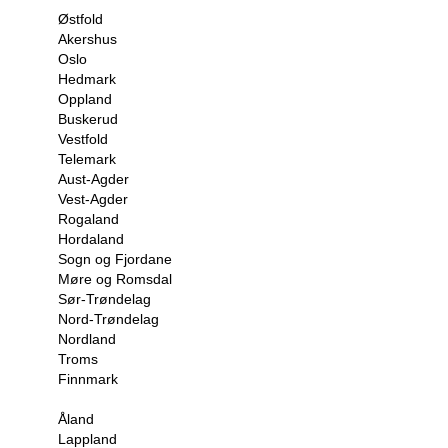
Østfold
Akershus
Oslo
Hedmark
Oppland
Buskerud
Vestfold
Telemark
Aust-Agder
Vest-Agder
Rogaland
Hordaland
Sogn og Fjordane
Møre og Romsdal
Sør-Trøndelag
Nord-Trøndelag
Nordland
Troms
Finnmark
Åland
Lappland