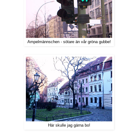
Ampelmännschen - sötare än vår gröna gubbe!
Här skulle jag gärna bo!