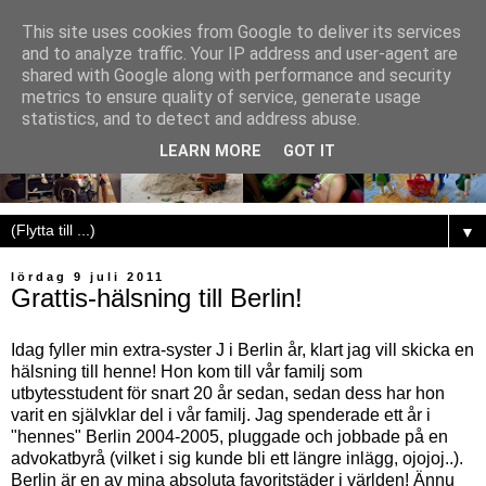
This site uses cookies from Google to deliver its services
and to analyze traffic. Your IP address and user-agent are
shared with Google along with performance and security
metrics to ensure quality of service, generate usage
statistics, and to detect and address abuse.
LEARN MORE
GOT IT
▼
lördag 9 juli 2011
Grattis-hälsning till Berlin!
Idag fyller min extra-syster J i Berlin år, klart jag vill skicka en
hälsning till henne! Hon kom till vår familj som
utbytesstudent för snart 20 år sedan, sedan dess har hon
varit en självklar del i vår familj. Jag spenderade ett år i
"hennes" Berlin 2004-2005, pluggade och jobbade på en
advokatbyrå (vilket i sig kunde bli ett längre inlägg, ojojoj..).
Berlin är en av mina absoluta favoritstäder i världen! Ännu