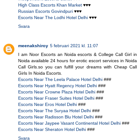
High Class Escorts Khan Market
♥♥♥
Russian Escorts Govindpuri
♥♥♥
Escorts Near The Lodhi Hotel Delhi
♥♥♥
Svara
meenakshiroy
5 februari 2021 kl. 11:07
I am Noor Escorts an Noida escorts & College Call Girl in
Noida available 24 hours for erotic escort services in Noida
Call Girls.so you can fulfill your dreams with Cheap Call
Girls In Noida Escorts.
Escorts Near The Leela Palace Hotel Delhi
###
Escorts Near Hyatt Regency Hotel Delhi
###
Escorts Near Crowne Plaza Hotel Delhi
###
Escorts Near Fraser Suites Hotel Delhi
###
Escorts Near Eros Hotel Delhi
###
Escorts Near The Suryaa Hotel Delhi
###
Escorts Near Radisson Blu Hotel Delhi
###
Escorts Near Jaypee Vasant Continental Hotel Delhi
###
Escorts Near Sheraton Hotel Delhi
###
Svara