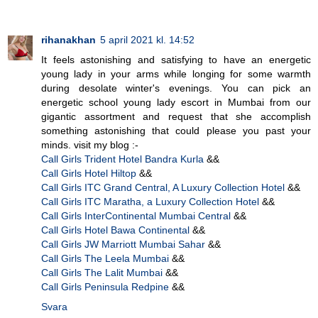
rihanakhan
5 april 2021 kl. 14:52
It feels astonishing and satisfying to have an energetic
young lady in your arms while longing for some warmth
during desolate winter's evenings. You can pick an
energetic school young lady escort in Mumbai from our
gigantic assortment and request that she accomplish
something astonishing that could please you past your
minds. visit my blog :-
Call Girls Trident Hotel Bandra Kurla
&&
Call Girls Hotel Hiltop
&&
Call Girls ITC Grand Central, A Luxury Collection Hotel
&&
Call Girls ITC Maratha, a Luxury Collection Hotel
&&
Call Girls InterContinental Mumbai Central
&&
Call Girls Hotel Bawa Continental
&&
Call Girls JW Marriott Mumbai Sahar
&&
Call Girls The Leela Mumbai
&&
Call Girls The Lalit Mumbai
&&
Call Girls Peninsula Redpine
&&
Svara