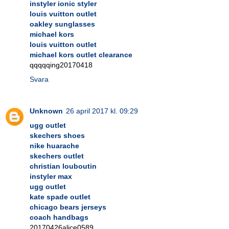
instyler ionic styler
louis vuitton outlet
oakley sunglasses
michael kors
louis vuitton outlet
michael kors outlet clearance
qqqqqing20170418
Svara
Unknown
26 april 2017 kl. 09:29
ugg outlet
skechers shoes
nike huarache
skechers outlet
christian louboutin
instyler max
ugg outlet
kate spade outlet
chicago bears jerseys
coach handbags
20170426alice0589