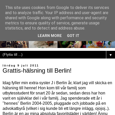
This site uses cookies from Google to deliver its services
and to analyze traffic. Your IP address and user-agent are
shared with Google along with performance and security
metrics to ensure quality of service, generate usage
statistics, and to detect and address abuse.
LEARN MORE
GOT IT
▼
lördag 9 juli 2011
Grattis-hälsning till Berlin!
Idag fyller min extra-syster J i Berlin år, klart jag vill skicka en
hälsning till henne! Hon kom till vår familj som
utbytesstudent för snart 20 år sedan, sedan dess har hon
varit en självklar del i vår familj. Jag spenderade ett år i
"hennes" Berlin 2004-2005, pluggade och jobbade på en
advokatbyrå (vilket i sig kunde bli ett längre inlägg, ojojoj..).
Berlin är en av mina absoluta favoritstäder i världen! Ännu