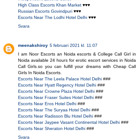
High Class Escorts Khan Market
♥♥♥
Russian Escorts Govindpuri
♥♥♥
Escorts Near The Lodhi Hotel Delhi
♥♥♥
Svara
meenakshiroy
5 februari 2021 kl. 11:07
I am Noor Escorts an Noida escorts & College Call Girl in
Noida available 24 hours for erotic escort services in Noida
Call Girls.so you can fulfill your dreams with Cheap Call
Girls In Noida Escorts.
Escorts Near The Leela Palace Hotel Delhi
###
Escorts Near Hyatt Regency Hotel Delhi
###
Escorts Near Crowne Plaza Hotel Delhi
###
Escorts Near Fraser Suites Hotel Delhi
###
Escorts Near Eros Hotel Delhi
###
Escorts Near The Suryaa Hotel Delhi
###
Escorts Near Radisson Blu Hotel Delhi
###
Escorts Near Jaypee Vasant Continental Hotel Delhi
###
Escorts Near Sheraton Hotel Delhi
###
Svara