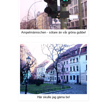
Ampelmännschen - sötare än vår gröna gubbe!
Här skulle jag gärna bo!