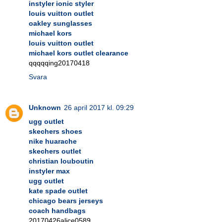
instyler ionic styler
louis vuitton outlet
oakley sunglasses
michael kors
louis vuitton outlet
michael kors outlet clearance
qqqqqing20170418
Svara
Unknown
26 april 2017 kl. 09:29
ugg outlet
skechers shoes
nike huarache
skechers outlet
christian louboutin
instyler max
ugg outlet
kate spade outlet
chicago bears jerseys
coach handbags
20170426alice0589