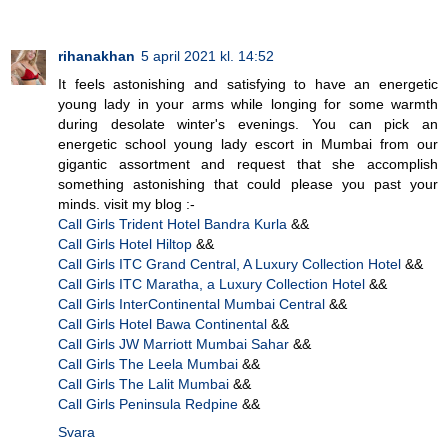
rihanakhan
5 april 2021 kl. 14:52
It feels astonishing and satisfying to have an energetic
young lady in your arms while longing for some warmth
during desolate winter's evenings. You can pick an
energetic school young lady escort in Mumbai from our
gigantic assortment and request that she accomplish
something astonishing that could please you past your
minds. visit my blog :-
Call Girls Trident Hotel Bandra Kurla
&&
Call Girls Hotel Hiltop
&&
Call Girls ITC Grand Central, A Luxury Collection Hotel
&&
Call Girls ITC Maratha, a Luxury Collection Hotel
&&
Call Girls InterContinental Mumbai Central
&&
Call Girls Hotel Bawa Continental
&&
Call Girls JW Marriott Mumbai Sahar
&&
Call Girls The Leela Mumbai
&&
Call Girls The Lalit Mumbai
&&
Call Girls Peninsula Redpine
&&
Svara