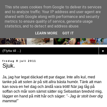
This site uses cookies from Google to deliver its services
and to analyze traffic. Your IP address and user-agent are
shared with Google along with performance and security
metrics to ensure quality of service, generate usage
statistics, and to detect and address abuse.
LEARN MORE
GOT IT
▼
fredag 8 juli 2011
Sjuk.
Ja, jag har legat däckad ett par dagar. Inte alls kul, med
tanke på att solen är på sitt allra bästa humör. Tänk att man
kan sova en hel dag och ändå vara trött! När jag låg på
soffan och mår som sämst sätter sig Sebastian bredvid mig,
lägger en hand på mitt hår och säger:
"- Jag är stolt över dig
mamma!"