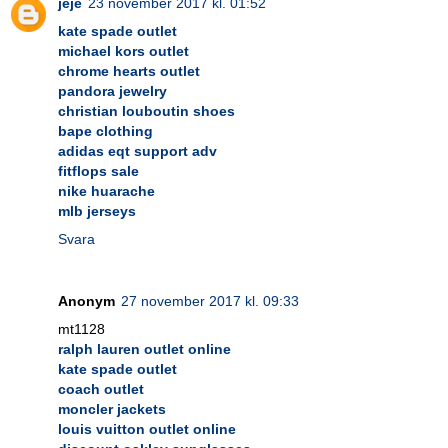
jeje
23 november 2017 kl. 01:52
kate spade outlet
michael kors outlet
chrome hearts outlet
pandora jewelry
christian louboutin shoes
bape clothing
adidas eqt support adv
fitflops sale
nike huarache
mlb jerseys
Svara
Anonym
27 november 2017 kl. 09:33
mt1128
ralph lauren outlet online
kate spade outlet
coach outlet
moncler jackets
louis vuitton outlet online