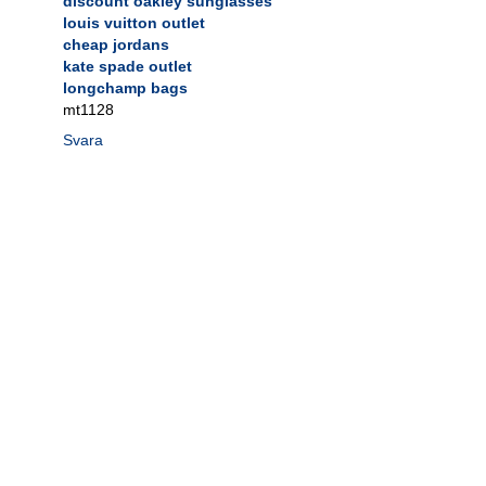
discount oakley sunglasses
louis vuitton outlet
cheap jordans
kate spade outlet
longchamp bags
mt1128
Svara