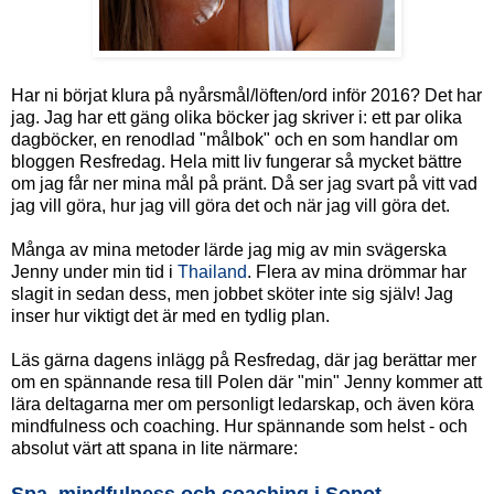
Har ni börjat klura på nyårsmål/löften/ord inför 2016? Det har
jag. Jag har ett gäng olika böcker jag skriver i: ett par olika
dagböcker, en renodlad "målbok" och en som handlar om
bloggen Resfredag. Hela mitt liv fungerar så mycket bättre
om jag får ner mina mål på pränt. Då ser jag svart på vitt vad
jag vill göra, hur jag vill göra det och när jag vill göra det.
Många av mina metoder lärde jag mig av min svägerska
Jenny under min tid i
Thailand
. Flera av mina drömmar har
slagit in sedan dess, men jobbet sköter inte sig själv! Jag
inser hur viktigt det är med en tydlig plan.
Läs gärna dagens inlägg på Resfredag, där jag berättar mer
om en spännande resa till Polen där "min" Jenny kommer att
lära deltagarna mer om personligt ledarskap, och även köra
mindfulness och coaching. Hur spännande som helst - och
absolut värt att spana in lite närmare:
Spa, mindfulness och coaching i Sopot.