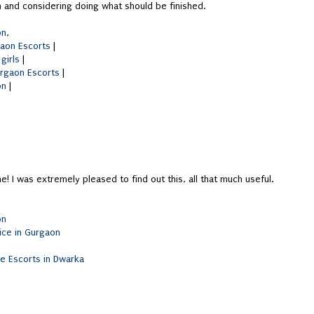
n and considering doing what should be finished.
on
,
gaon Escorts
|
 girls
|
urgaon Escorts
|
on
|
ne! I was extremely pleased to find out this, all that much useful.
on
ice in Gurgaon
e Escorts in Dwarka
,