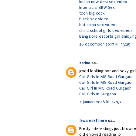
Indian new desi sex video
Interracial BBW Sex
teen big cock
Black sex video
hot china sex videos
china school girls sex videos
Bangalore escorts girl enjoyin
26 december 2017 kl. 13:25
zarina
sa...
good looking hot and sexy girl
Call Girls In MG Road Gurgaon
Call Girls In MG Road Gurgaon
Call Girl In MG Road Gurgaon
Call Girls In Gurgaon
4 januari 2018 kl. 15:52
frwareskf here
sa...
Pretty interesting, just brows
did enjoyed reading :p