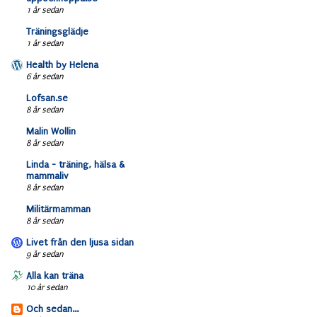
1 år sedan
Träningsglädje
1 år sedan
Health by Helena
6 år sedan
Lofsan.se
8 år sedan
Malin Wollin
8 år sedan
Linda - träning, hälsa &
mammaliv
8 år sedan
Militärmamman
8 år sedan
Livet från den ljusa sidan
9 år sedan
Alla kan träna
10 år sedan
Och sedan...