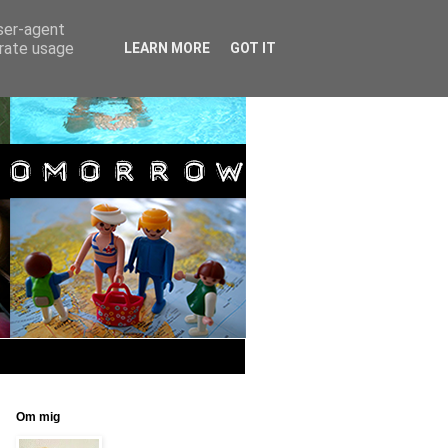
user-agent
erate usage
LEARN MORE
GOT IT
Om mig