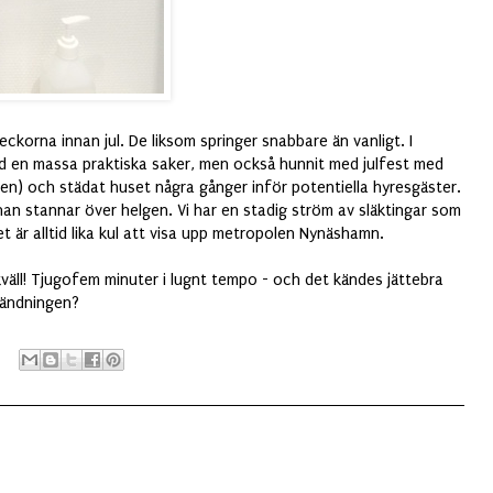
ckorna innan jul. De liksom springer snabbare än vanligt. I
d en massa praktiska saker, men också hunnit med julfest med
en) och städat huset några gånger inför potentiella hyresgäster.
 han stannar över helgen. Vi har en stadig ström av släktingar som
 är alltid lika kul att visa upp metropolen Nynäshamn.
kväll! Tjugofem minuter i lugnt tempo - och det kändes jättebra
 vändningen?