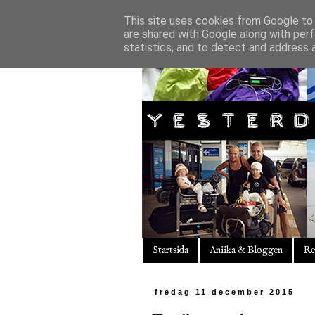
This site uses cookies from Google to d
are shared with Google along with perf
statistics, and to detect and address 
Startsida
Aniika & Bloggen
Re
fredag 11 december 2015