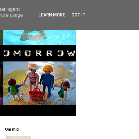
user-agent
erate usage
LEARN MORE
GOT IT
Om mig