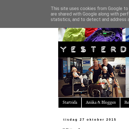
This site uses cookies from Google to d
are shared with Google along with perf
statistics, and to detect and address 
Startsida
Aniika & Bloggen
Re
tisdag 27 oktober 2015