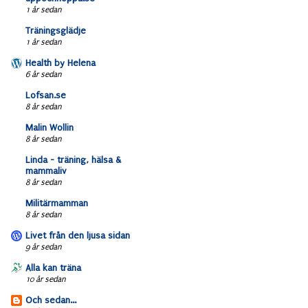
1 år sedan
Träningsglädje
1 år sedan
Health by Helena
6 år sedan
Lofsan.se
8 år sedan
Malin Wollin
8 år sedan
Linda - träning, hälsa &
mammaliv
8 år sedan
Militärmamman
8 år sedan
Livet från den ljusa sidan
9 år sedan
Alla kan träna
10 år sedan
Och sedan...