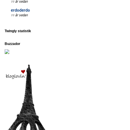
11 år sedan
erdoderdo
11 år sedan
Twingly statistik
Buzzador