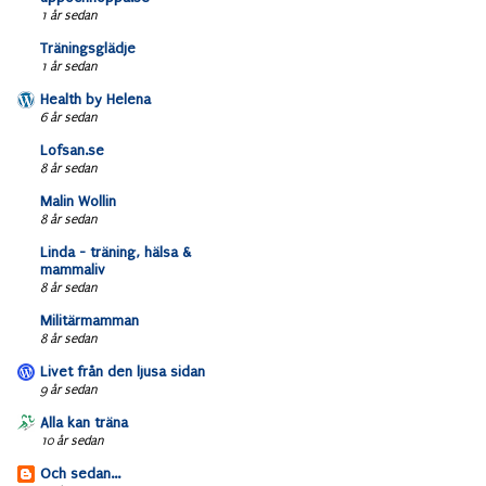
1 år sedan
Träningsglädje
1 år sedan
Health by Helena
6 år sedan
Lofsan.se
8 år sedan
Malin Wollin
8 år sedan
Linda - träning, hälsa &
mammaliv
8 år sedan
Militärmamman
8 år sedan
Livet från den ljusa sidan
9 år sedan
Alla kan träna
10 år sedan
Och sedan...