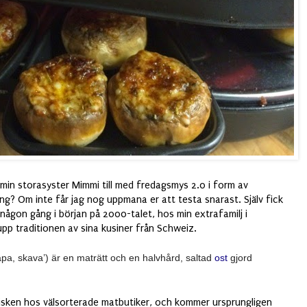
e min storasyster Mimmi till med fredagsmys 2.0 i form av
ång? Om inte får jag nog uppmana er att testa snarast. Själv fick
 någon gång i början på 2000-talet, hos min extrafamilj i
upp traditionen av sina kusiner från Schweiz.
rapa, skava’) är en maträtt och en halvhård, saltad
ost
gjord
disken hos välsorterade matbutiker, och kommer ursprungligen