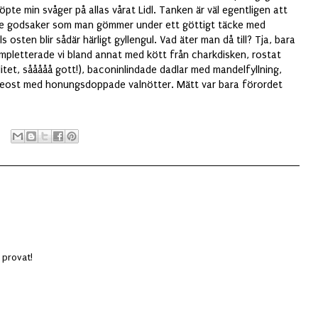
pte min svåger på allas vårat Lidl. Tanken är väl egentligen att
rse godsaker som man gömmer under ett göttigt täcke med
s osten blir sådär härligt gyllengul. Vad äter man då till? Tja, bara
ompletterade vi bland annat med kött från charkdisken, rostat
itet, sååååå gott!), baconinlindade dadlar med mandelfyllning,
brieost med honungsdoppade valnötter. Mätt var bara förordet
g provat!