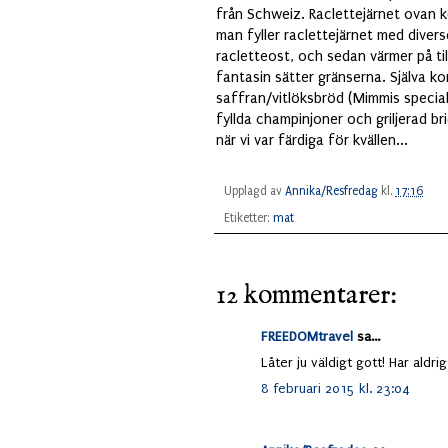
från Schweiz. Raclettejärnet ovan kö
man fyller raclettejärnet med dive
racletteost, och sedan värmer på till
fantasin sätter gränserna. Själva k
saffran/vitlöksbröd (Mimmis special
fyllda champinjoner och griljerad 
när vi var färdiga för kvällen...
Upplagd av
Annika/Resfredag
kl.
17:16
Etiketter:
mat
12 kommentarer:
FREEDOMtravel
sa...
Låter ju väldigt gott! Har aldri
8 februari 2015 kl. 23:04