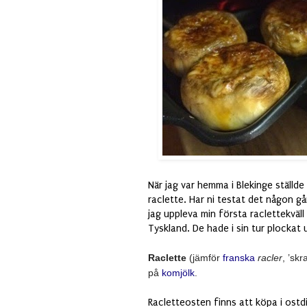
När jag var hemma i Blekinge ställd
raclette. Har ni testat det någon g
jag uppleva min första raclettekväll
Tyskland. De hade i sin tur plockat 
Raclette
(jämför
franska
racler
, ’sk
på
komjölk
.
Racletteosten finns att köpa i ost