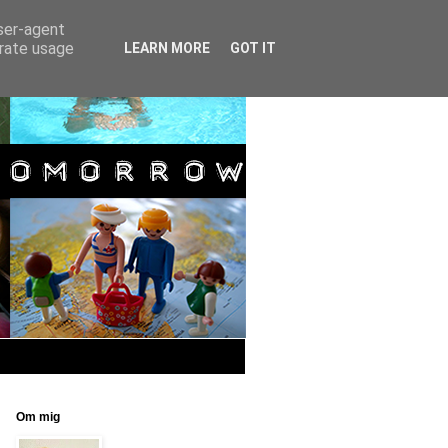
user-agent
erate usage
LEARN MORE
GOT IT
Om mig