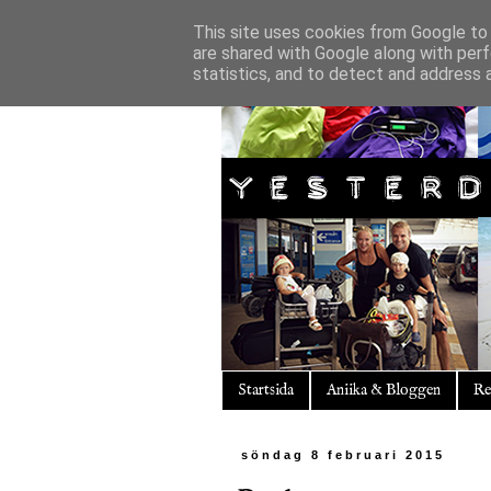
This site uses cookies from Google to d
are shared with Google along with perf
statistics, and to detect and address 
Startsida
Aniika & Bloggen
Re
söndag 8 februari 2015