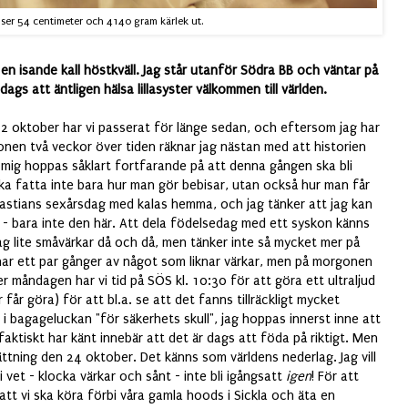
 ser 54 centimeter och 4140 gram kärlek ut.
 isande kall höstkväll. Jag står utanför Södra BB och väntar på
dags att äntligen hälsa lillasyster välkommen till världen.
 oktober har vi passerat för länge sedan, och eftersom jag har
onen två veckor över tiden räknar jag nästan med att historien
av mig hoppas såklart fortfarande på att denna gången ska bli
ka fatta inte bara hur man gör bebisar, utan också hur man får
bastians sexårsdag med kalas hemma, och jag tänker att jag kan
t - bara inte den här. Att dela födelsedag med ett syskon känns
jag lite småvärkar då och då, men tänker inte så mycket mer på
nar ett par gånger av något som liknar värkar, men på morgonen
 måndagen har vi tid på SÖS kl. 10:30 för att göra ett ultraljud
får göra) för att bl.a. se att det fanns tillräckligt mycket
i bagageluckan "för säkerhets skull", jag hoppas innerst inne att
faktiskt har känt innebär att det är dags att föda på riktigt. Men
gsättning den 24 oktober. Det känns som världens nederlag. Jag vill
i vet - klocka värkar och sånt - inte bli igångsatt
igen
! För att
att vi ska köra förbi våra gamla hoods i Sickla och äta en