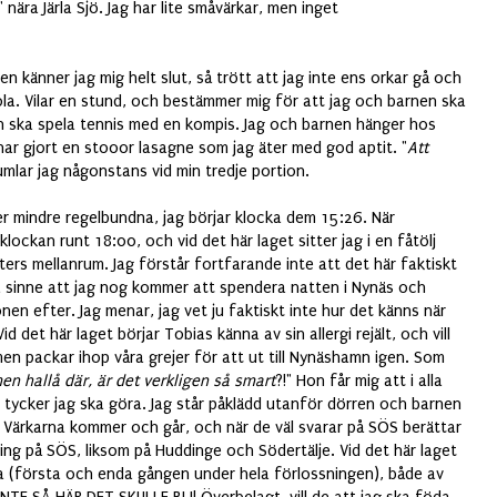
nära Järla Sjö. Jag har lite småvärkar, men inget
n känner jag mig helt slut, så trött att jag inte ens orkar gå och
la. Vilar en stund, och bestämmer mig för att jag och barnen ska
an ska spela tennis med en kompis. Jag och barnen hänger hos
ar gjort en stooor lasagne som jag äter med god aptit. "
Att
umlar jag någonstans vid min tredje portion.
ler mindre regelbundna, jag börjar klocka dem 15:26. När
ockan runt 18:00, och vid det här laget sitter jag i en fåtölj
ers mellanrum. Jag förstår fortfarande inte att det här faktiskt
tilla sinne att jag nog kommer att spendera natten i Nynäs och
onen efter. Jag menar, jag vet ju faktiskt inte hur det känns när
Vid det här laget börjar Tobias känna av sin allergi rejält, och vill
 men packar ihop våra grejer för att ut till Nynäshamn igen. Som
en hallå där, är det verkligen så smart
?!" Hon får mig att i alla
de tycker jag ska göra. Jag står påklädd utanför dörren och barnen
. Värkarna kommer och går, och när de väl svarar på SÖS berättar
ing på SÖS, liksom på Huddinge och Södertälje. Vid det här laget
ta (första och enda gången under hela förlossningen), både av