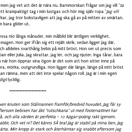
men jag vet att det är nära nu. Barnmorskan frågar om jag vill "
ta
 ett krampaktigt tag i min lustgas och hör mig själv ropa "
Jag vill
ärkar, jag tror bokstavligen att jag ska gå av på mitten av smärtan,
 bara glider ut.
ssa nio långa månader, min målbild blir äntligen verklighet.
agen. Hon ger ifrån sig ett rejält skrik, sedan ligger jag där,
h alldeles svarthårig bebis på mitt bröst. Hon ser ut precis som
an eller Julia. Jag skrattar, jag ler, och jag njuter. Inga tårar, bara
ch när hon öppnar sina ögon är det som att hon sitter inne på
ra, mörka, outgrundliga. Hon ligger där länge, länge på mitt bröst
an rämna, men att det inte spelar någon roll. Jag är i min egen
digt
lycklig.
*************************
ven knuten som Stålmannen framför/bredvid huvudet. Jag får sy
tersom bebisen har åkt "rutschkana" ut med fostervattnet har
å, och alla värden är perfekta - 10 Apgar-poäng rakt igenom.
bbt. Och vet ni? Det känns SÅ bra! Jag är stabil på mina ben. Jag
märta. Min kropp är stark och återhämtar sig snabbt eftersom jag