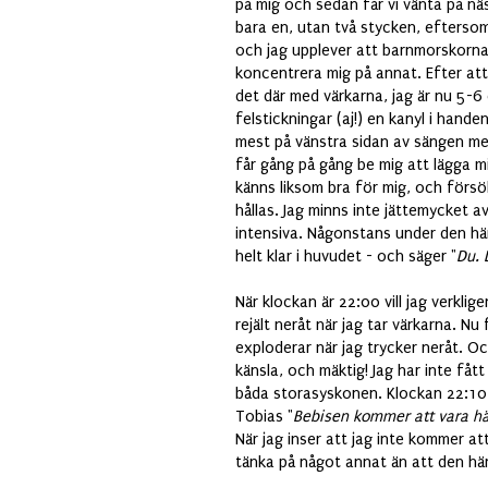
på mig och sedan får vi vänta på nä
bara en, utan två stycken, eftersom 
och jag upplever att barnmorskorna
koncentrera mig på annat. Efter att 
det där med värkarna, jag är nu 5-6
felstickningar (aj!) en kanyl i hande
mest på vänstra sidan av sängen m
får gång på gång be mig att lägga mi
känns liksom bra för mig, och försö
hållas. Jag minns inte jättemycket a
intensiva. Någonstans under den här
helt klar i huvudet - och säger "
Du. 
När klockan är 22:00 vill jag verklig
rejält neråt när jag tar värkarna. N
exploderar när jag trycker neråt. Oc
känsla, och mäktig! Jag har inte få
båda storasyskonen. Klockan 22:10 f
Tobias "
Bebisen kommer att vara hä
När jag inser att jag inte kommer att
tänka på något annat än att den hä