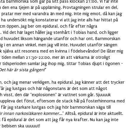
sta barnmorska som går på sitt pass klockan 21:00. Vi får inte
den ena tjejen är på upplärning. Provtagningen strular en del,
 pratar mer med varandra än med mig. Inte mig emot, då kan jag
ha undersökt mig konstaterar vi att jag inte alls har hittat på
 cm öppen. Jag ber om epidural, och får efter några
n. Vid det här laget håller jag stenhårt i Tobias hand, och ligger
ed huvudet liksom hängande utanför och har ont. Barnmorskan
g i en annan vinkel, men jag vill inte. Huvudet utanför sängen
k själva att resonera med en kvinna i födelsevåndor! De låter mig
v tiden mellan 21:30-22:00, mer än att värkarna är otroligt
 tidsperioden samlar jag ihop mig, tittar Tobias djupt i ögonen -
Det här är sista gången!
"
en, och jag menar verkligen,
ha epidural. Jag känner att det trycker
u får jag lustgas och här någonstans är det som att något
h visst, den där "explosionen" är vattnet som går. Sjuuuuk
tt uppleva det förut, eftersom de stack hål på fosterhinnorna med
år jag starkare lustgas och jag hör barnmorskan säga till
r innan narkosläkaren kommer...
" Alltså, epidural är inte aktuellt.
 få epidural är det som att jag får nya krafter. Nu kan jag inte
r bebisen ska uuuuut!