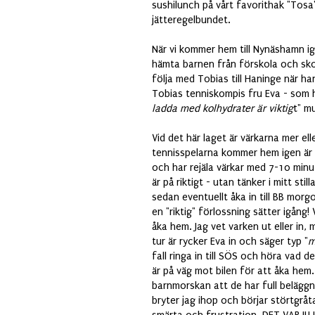
sushilunch på vårt favorithak "Tosa" 
jätteregelbundet.
När vi kommer hem till Nynäshamn ige
hämta barnen från förskola och sko
följa med Tobias till Haninge när h
Tobias tenniskompis fru Eva - som h
ladda med kolhydrater är viktig
t" m
Vid det här laget är värkarna mer el
tennisspelarna kommer hem igen är kl
och har rejäla värkar med 7-10 minut
är på riktigt - utan tänker i mitt s
sedan eventuellt åka in till BB morg
en "riktig" förlossning sätter igång! 
åka hem. Jag vet varken ut eller in,
tur är rycker Eva in och säger typ "
m
fall ringa in till SÖS och höra vad 
är på väg mot bilen för att åka hem
barnmorskan att de har full beläggn
bryter jag ihop och börjar störtgrå