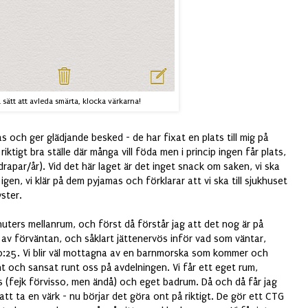
 sätt att avleda smärta, klocka värkarna!
as och ger glädjande besked - de har fixat en plats till mig på
ktigt bra ställe där många vill föda men i princip ingen får plats,
rapar/år). Vid det här laget är det inget snack om saken, vi ska
igen, vi klär på dem pyjamas och förklarar att vi ska till sjukhuset
yster.
uters mellanrum, och först då förstår jag att det nog är på
d av förväntan, och såklart jättenervös inför vad som väntar,
20:25. Vi blir väl mottagna av en barnmorska som kommer och
nt och sansat runt oss på avdelningen. Vi får ett eget rum,
us (fejk förvisso, men ändå) och eget badrum. Då och då får jag
att ta en värk - nu börjar det göra ont på riktigt. De gör ett CTG