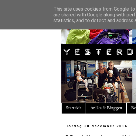
This site uses cookies from Google to d
are shared with Google along with perf
statistics, and to detect and address 
Startsida
Aniika & Bloggen
Re
lördag 20 december 2014