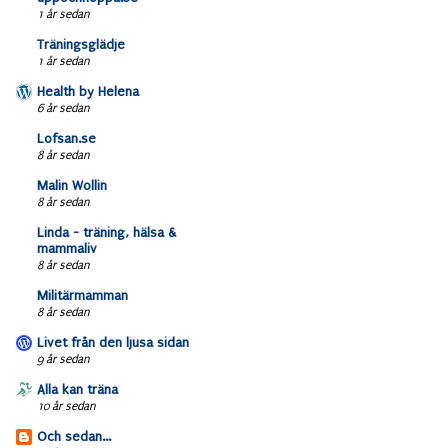
1 år sedan
Träningsglädje
1 år sedan
Health by Helena
6 år sedan
Lofsan.se
8 år sedan
Malin Wollin
8 år sedan
Linda - träning, hälsa &
mammaliv
8 år sedan
Militärmamman
8 år sedan
Livet från den ljusa sidan
9 år sedan
Alla kan träna
10 år sedan
Och sedan...