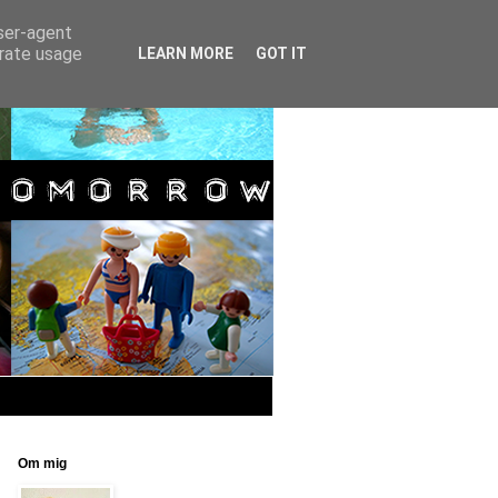
user-agent
erate usage
LEARN MORE
GOT IT
Om mig