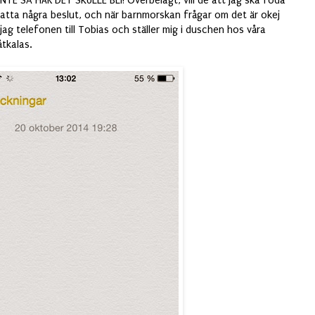
NTE SÅ HÄR DET SKULLE BLI! Överbelagt, vill de att jag ska föda
 fatta några beslut, och när barnmorskan frågar om det är okej
ag telefonen till Tobias och ställer mig i duschen hos våra
åtkalas.