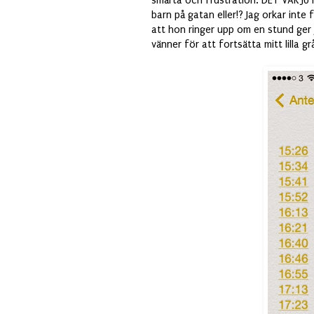
smärta och frustration. DET VAR JU I
barn på gatan eller!? Jag orkar inte
att hon ringer upp om en stund ger j
vänner för att fortsätta mitt lilla gr