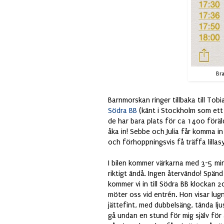
Bra
Barnmorskan ringer tillbaka till Tobi
Södra BB
(känt i Stockholm som ett ri
de har bara plats för ca 1400 föräld
åka in! Sebbe och Julia får komma in 
och förhoppningsvis få träffa lillas
I bilen kommer värkarna med 3-5 min
riktigt ändå. Ingen återvändo! Spän
kommer vi in till Södra BB klockan 
möter oss vid entrén. Hon visar lug
jättefint, med dubbelsäng, tända lj
gå undan en stund för mig själv för 