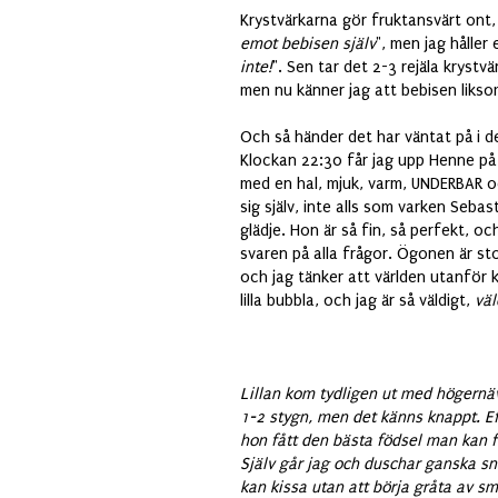
Krystvärkarna gör fruktansvärt ont, 
emot bebisen själv
", men jag håller
inte!
". Sen tar det 2-3 rejäla krystv
men nu känner jag att bebisen liksom
Och så händer det har väntat på i de
Klockan 22:30 får jag upp Henne på m
med en hal, mjuk, varm, UNDERBAR oc
sig själv, inte alls som varken Sebasti
glädje. Hon är så fin, så perfekt, o
svaren på alla frågor. Ögonen är sto
och jag tänker att världen utanför k
lilla bubbla, och jag är så väldigt,
väl
Lillan kom tydligen ut med högernä
1-2 stygn, men det känns knappt. Ef
hon fått den bästa födsel man kan f
Själv går jag och duschar ganska sna
kan kissa utan att börja gråta av s