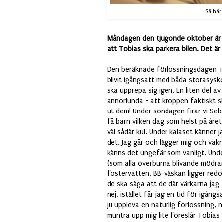
Så här
Måndagen den tjugonde oktober är en
att Tobias ska parkera bilen. Det är 
Den beräknade förlossningsdagen 12
blivit igångsatt med båda storasysk
ska upprepa sig igen. En liten del 
annorlunda - att kroppen faktiskt s
ut dem! Under söndagen firar vi Se
få barn vilken dag som helst på åre
väl sådär kul. Under kalaset känner 
det. Jag går och lägger mig och vak
känns det ungefär som vanligt. Under
(som alla överburna blivande mödrar 
fostervatten. BB-väskan ligger redo 
de ska säga att de där värkarna jag 
nej, istället får jag en tid för igån
ju uppleva en naturlig förlossning, n
muntra upp mig lite föreslår Tobias 