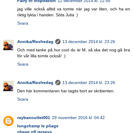
Fairy of Inspiration
12 december 2014 kl. 22:55
jag ville också alltid va tomte när jag var liten, och ha en
riktig lykta i handen. Söta Julia :)
Svara
Annika/Resfredag
13 december 2014 kl. 23:26
Och med tanke på hur cool du är M, så ska det nog gå bra
för vår lilla tomte också! :)
Svara
Annika/Resfredag
13 december 2014 kl. 23:26
Den här kommentaren har tagits bort av skribenten.
Svara
raybanoutlet001
29 november 2016 kl. 04:42
longchamp le pliage
cheap nfl jerseys