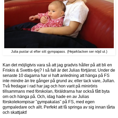
Julia pustar ut efter sitt gympapass. (Hejarklacken ser nöjd ut.)
Kan det möjligtvis vara så att jag gradvis håller på att bli en
Friskis & Svettis-tjej? I så fall är det Julias förtjänst. Under de
senaste 10 dagarna har vi haft anledning att hänga på FS
inte mindre än tre gånger på grund av, eller tack vare, Jullan.
Två fredagar i rad har jag och hon varit på miniröris
tillsammans med förskolan, föräldrarna har också fått byta
om och hänga på. Och, idag hade en av Julias
förskolekompisar "gympakalas" på FS, med egen
gympaledare och allt. Perfekt att få springa av sig innan tårta
och skattjakt!