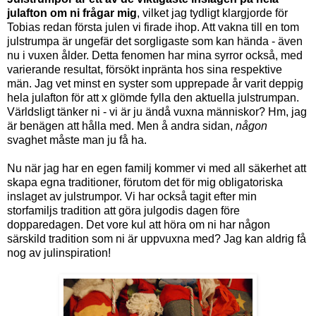
julafton om ni frågar mig
, vilket jag tydligt klargjorde för
Tobias redan första julen vi firade ihop. Att vakna till en tom
julstrumpa är ungefär det sorgligaste som kan hända - även
nu i vuxen ålder. Detta fenomen har mina syrror också, med
varierande resultat, försökt inpränta hos sina respektive
män. Jag vet minst en syster som upprepade år varit deppig
hela julafton för att x glömde fylla den aktuella julstrumpan.
Världsligt tänker ni - vi är ju ändå vuxna människor? Hm, jag
är benägen att hålla med. Men å andra sidan,
någon
svaghet måste man ju få ha.
Nu när jag har en egen familj kommer vi med all säkerhet att
skapa egna traditioner, förutom det för mig obligatoriska
inslaget av julstrumpor. Vi har också tagit efter min
storfamiljs tradition att göra julgodis dagen före
dopparedagen. Det vore kul att höra om ni har någon
särskild tradition som ni är uppvuxna med? Jag kan aldrig få
nog av julinspiration!