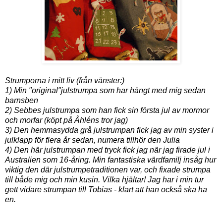
Strumporna i mitt liv (från vänster:)
1) Min "original"julstrumpa som har hängt med mig sedan
barnsben
2) Sebbes julstrumpa som han fick sin första jul av mormor
och morfar (köpt på Åhléns tror jag)
3) Den hemmasydda grå julstrumpan fick jag av min syster i
julklapp för flera år sedan, numera tillhör den Julia
4) Den här julstrumpan med tryck fick jag när jag firade jul i
Australien som 16-åring. Min fantastiska värdfamilj insåg hur
viktig den där julstrumpetraditionen var, och fixade strumpa
till både mig och min kusin. Vilka hjältar! Jag har i min tur
gett vidare strumpan till Tobias - klart att han också ska ha
en.