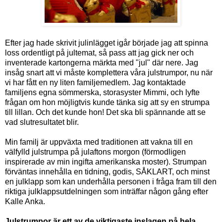
Efter jag hade skrivit julinlägget igår började jag att spinna
loss ordentligt på jultemat, så pass att jag gick ner och
inventerade kartongerna märkta med "jul" där nere. Jag
insåg snart att vi måste komplettera våra julstrumpor, nu när
vi har fått en ny liten familjemedlem. Jag kontaktade
familjens egna sömmerska, storasyster Mimmi, och lyfte
frågan om hon möjligtvis kunde tänka sig att sy en strumpa
till lillan. Och det kunde hon! Det ska bli spännande att se
vad slutresultatet blir.
Min familj är uppväxta med traditionen att vakna till en
välfylld julstrumpa på julaftons morgon (förmodligen
inspirerade av min ingifta amerikanska moster). Strumpan
förväntas innehålla en tidning, godis, SÅKLART, och minst
en julklapp som kan underhålla personen i fråga fram till den
riktiga julklappsutdelningen som inträffar någon gång efter
Kalle Anka.
Julstrumpor är ett av de viktigaste inslagen på hela