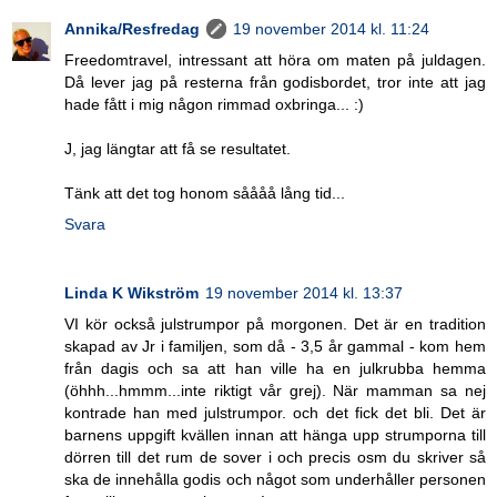
Annika/Resfredag
19 november 2014 kl. 11:24
Freedomtravel, intressant att höra om maten på juldagen.
Då lever jag på resterna från godisbordet, tror inte att jag
hade fått i mig någon rimmad oxbringa... :)
J, jag längtar att få se resultatet.
Tänk att det tog honom såååå lång tid...
Svara
Linda K Wikström
19 november 2014 kl. 13:37
VI kör också julstrumpor på morgonen. Det är en tradition
skapad av Jr i familjen, som då - 3,5 år gammal - kom hem
från dagis och sa att han ville ha en julkrubba hemma
(öhhh...hmmm...inte riktigt vår grej). När mamman sa nej
kontrade han med julstrumpor. och det fick det bli. Det är
barnens uppgift kvällen innan att hänga upp strumporna till
dörren till det rum de sover i och precis osm du skriver så
ska de innehålla godis och något som underhåller personen