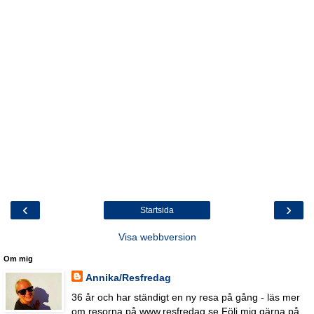
‹
›
Startsida
Visa webbversion
Om mig
Annika/Resfredag
36 år och har ständigt en ny resa på gång - läs mer
om resorna på www.resfredag.se Följ mig gärna på